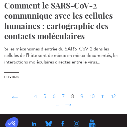
Comment le SARS-CoV-2
communique avec les cellules
humaines : cartographie des
contacts moléculaires
Si les mécanismes d’entrée du SARS-CoV-2 dans les
cellules de l’hôte sont de mieux en mieux documentés, les
interactions moléculaires directes entre le virus...
COVID-19
‹ précédent
…
4
5
6
7
8
9
10
11
12
…
suivant ›