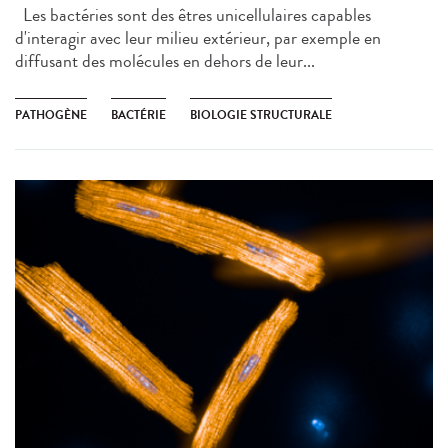
Les bactéries sont des êtres unicellulaires capables
d'interagir avec leur milieu extérieur, par exemple en
diffusant des molécules en dehors de leur...
PATHOGÈNE
BACTÉRIE
BIOLOGIE STRUCTURALE