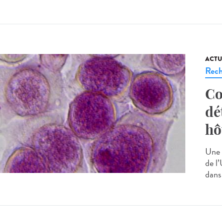
ACTU
Rech
Co
dé
hô
Une 
de l’
dans 