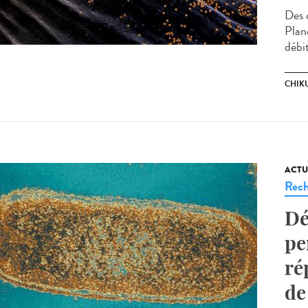
Des 
Planc
débit
CHIK
ACTU
Rech
Dé
pe
ré
de