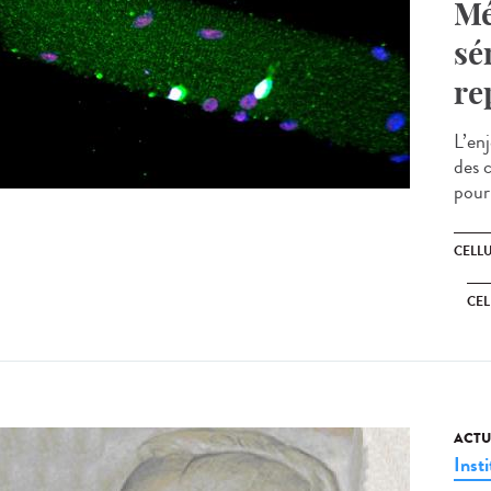
Mé
sé
re
L’en
des c
pour 
CELL
CEL
ACTU
Insti