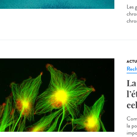
Les 
chro
chro
ACTU
Rech
La
l’
ce
Comp
la po
impo