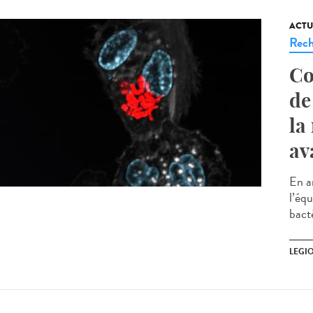
ACTU
Rech
Co
de
la
av
En a
l’éq
bacté
LEGI