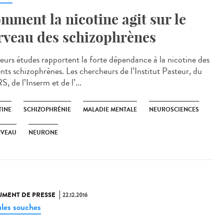
mment la nicotine agit sur le
rveau des schizophrènes
ieurs études rapportent la forte dépendance à la nicotine des
ents schizophrènes. Les chercheurs de l’Institut Pasteur, du
 de l’Inserm et de l’...
TINE
SCHIZOPHRÉNIE
MALADIE MENTALE
NEUROSCIENCES
RVEAU
NEURONE
MENT DE PRESSE
22.12.2016
ules souches