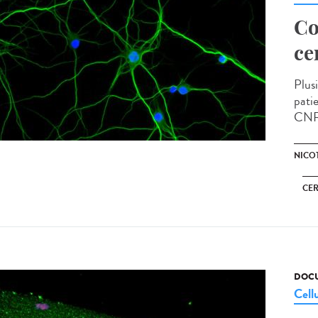
Co
ce
Plus
pati
CNRS,
NICO
CE
DOCU
Cell