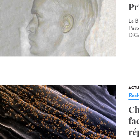
Pr
La B
Past
DiGr
ACTU
Rech
Ch
fa
ré