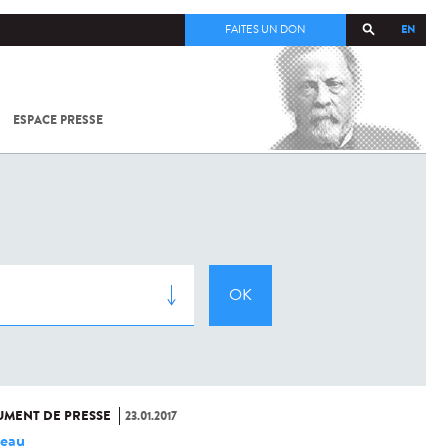
EN
FAITES UN DON
ESPACE PRESSE
TOUT SUR
SARS-
COV-2 /
COVID-19
À
L'INSTITUT
PASTEUR
MENT DE PRESSE
23.01.2017
eau