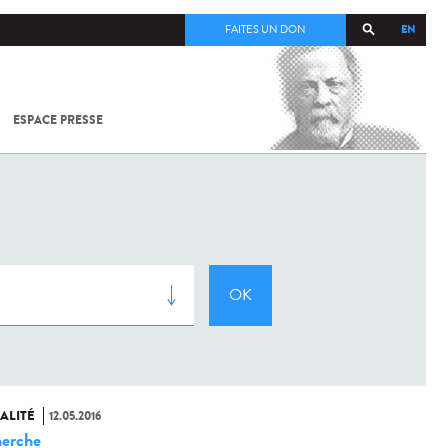
EN
FAITES UN DON
ESPACE PRESSE
TOUT SUR
SARS-
COV-2 /
COVID-19
À
L'INSTITUT
PASTEUR
ALITÉ
12.05.2016
erche