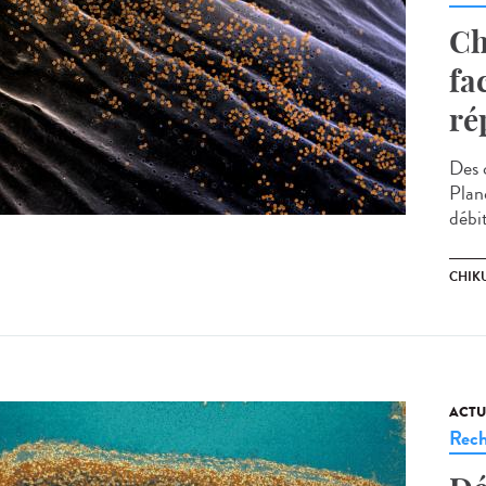
Ch
fa
ré
Des 
Planc
débit
CHIK
ACTU
Rech