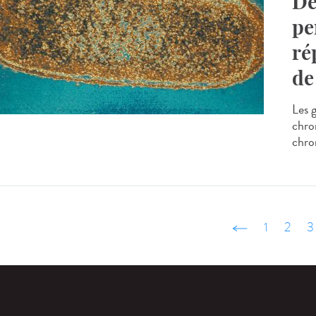
Dé
pe
ré
de
Les 
chro
chro
‹ précédent
1
2
3