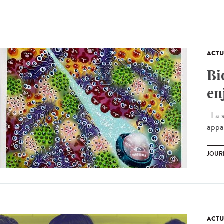
ACTU
Bi
en
La s
appar
JOUR
ACTU