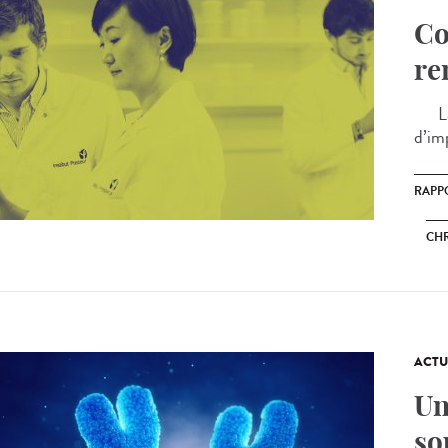
Co
re
La p
d’im
RAPP
CHR
ACTU
Un
so