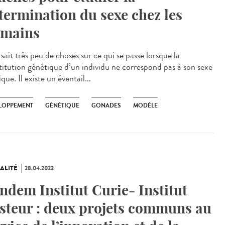
termination du sexe chez les
mains
ait très peu de choses sur ce qui se passe lorsque la
titution génétique d’un individu ne correspond pas à son sexe
que. Il existe un éventail...
LOPPEMENT
GÉNÉTIQUE
GONADES
MODÈLE
ALITÉ
28.04.2023
ndem Institut Curie- Institut
steur : deux projets communs au