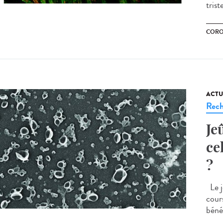
tris
CORO
ACTU
Rech
Je
ce
?
Le j
cour
bénéf