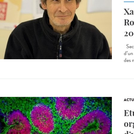
Xa
Ro
20
Seco
d’un
des m
ACTU
Et
or