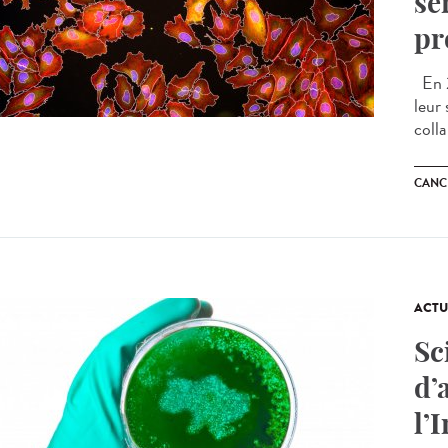
se
pr
En 2
leur
colla
CANC
ACTU
Sc
d’
l’