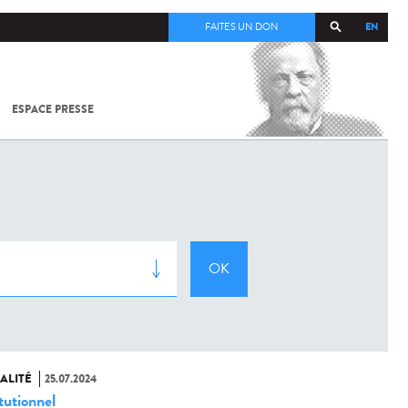
EN
FAITES UN DON
ESPACE PRESSE
TOUT SUR
SARS-
COV-2 /
COVID-19
À
L'INSTITUT
PASTEUR
ALITÉ
25.07.2024
tutionnel