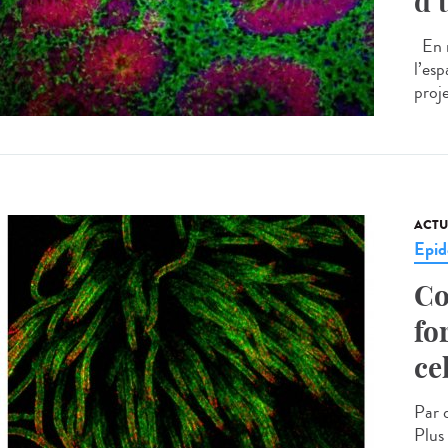
d’
En n
l’esp
proj
ACTU
Epid
Co
fo
ce
Par 
Plus