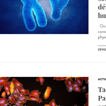
dé
hu
On s
cons
physi
DÉVE
ACTU
Ta
Pa