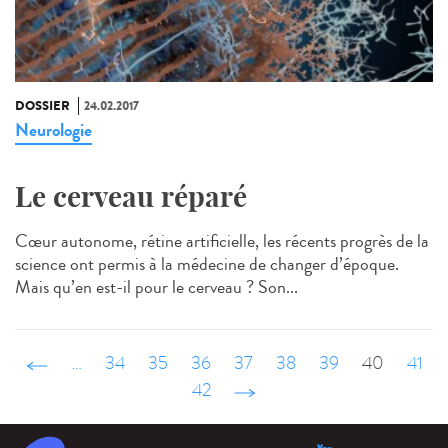
DOSSIER
24.02.2017
Neurologie
Le cerveau réparé
Cœur autonome, rétine artificielle, les récents progrès de la
science ont permis à la médecine de changer d’époque.
Mais qu’en est-il pour le cerveau ? Son...
‹ précédent
…
34
35
36
37
38
39
40
41
42
suivant ›