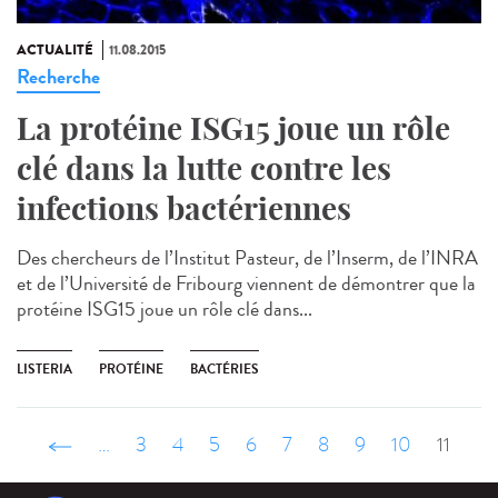
ACTUALITÉ
11.08.2015
Recherche
La protéine ISG15 joue un rôle
clé dans la lutte contre les
infections bactériennes
Des chercheurs de l’Institut Pasteur, de l’Inserm, de l’INRA
et de l’Université de Fribourg viennent de démontrer que la
protéine ISG15 joue un rôle clé dans...
LISTERIA
PROTÉINE
BACTÉRIES
‹ précédent
…
3
4
5
6
7
8
9
10
11