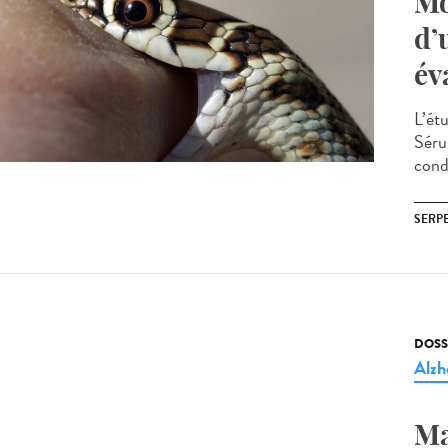
Mo
d’
év
L’ét
Séru
condi
SERP
DOSS
Alzh
Ma