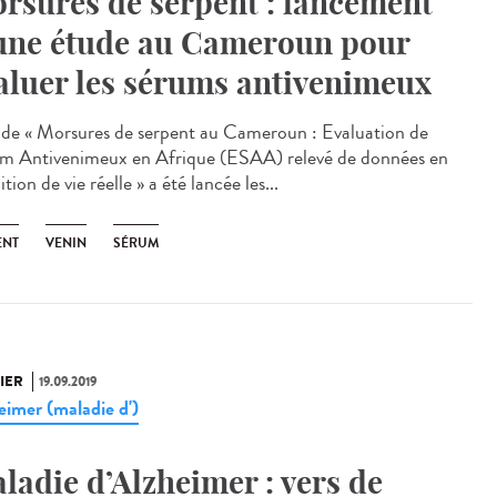
rsures de serpent : lancement
une étude au Cameroun pour
aluer les sérums antivenimeux
ude « Morsures de serpent au Cameroun : Evaluation de
m Antivenimeux en Afrique (ESAA) relevé de données en
tion de vie réelle » a été lancée les...
ENT
VENIN
SÉRUM
IER
19.09.2019
eimer (maladie d')
ladie d’Alzheimer : vers de