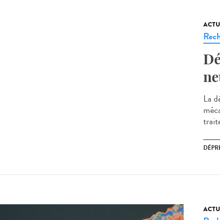
ACTU
Rech
Dé
ne
La d
méca
trait
DÉPR
ACTU