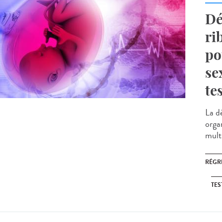
Dé
ri
po
se
te
La d
orga
multi
RÉGR
TES