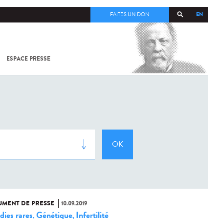
EN
FAITES UN DON
ESPACE PRESSE
TOUT SUR
SARS-
COV-2 /
COVID-19
À
L'INSTITUT
PASTEUR
MENT DE PRESSE
10.09.2019
dies rares
Génétique
Infertilité
,
,