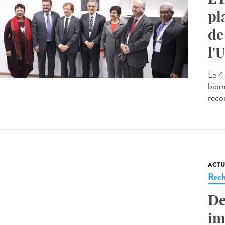
pl
de
l'
Le 4 
biom
recon
ACTU
Rech
De
im