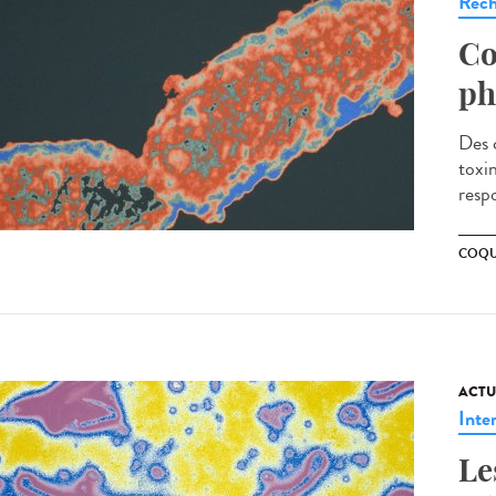
Rech
Co
ph
Des 
toxi
resp
COQU
ACTU
Inte
Le