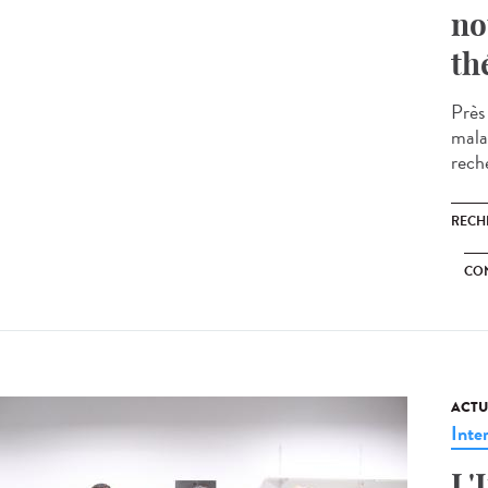
no
th
Près 
mala
rech
RECH
CON
ACTU
Inte
L'