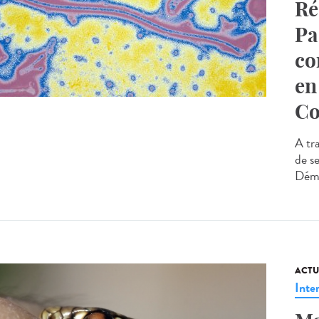
Ré
Pa
co
en
Co
A tra
de s
Démo
ACTU
Inte