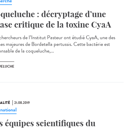
erche
queluche : décryptage d’une
ase critique de la toxine CyaA
chercheurs de l’Institut Pasteur ont étudié CyaA, une des
nes majeures de Bordetella pertussis. Cette bactérie est
onsable de la coqueluche,...
ELUCHE
ALITÉ
21.08.2019
rnational
s équipes scientifiques du