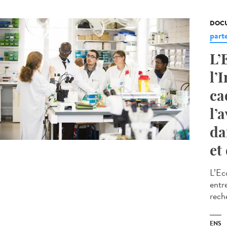
DOCU
part
L’
l’
ca
l’
da
et
L’Ec
entr
rech
ENS