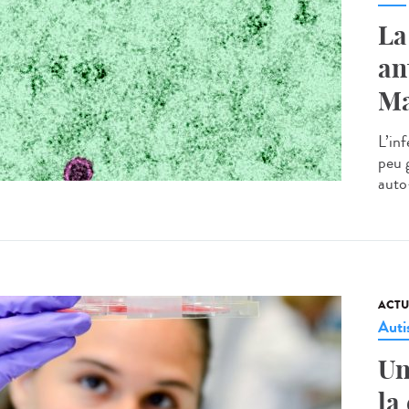
La
an
Ma
L’in
peu 
auto
ACTU
Aut
Un
la