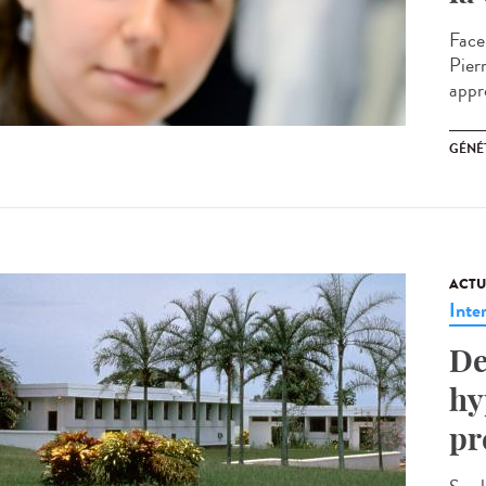
Face
Pier
appr
GÉNÉ
ACTU
Inte
De
hy
pr