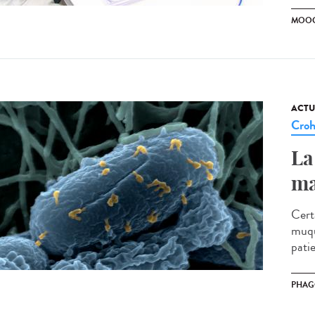
MOO
ACTU
Cro
La
ma
Cert
muqu
patie
PHAG