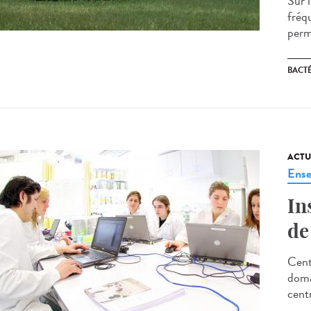
Sur l
fréq
perm
BACT
ACTU
Ense
In
de
Cent
doma
cent