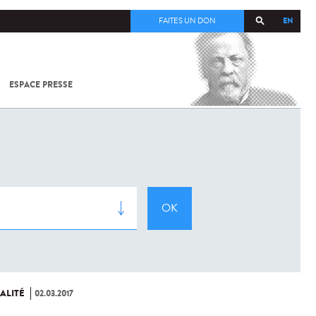
EN
FAITES UN DON
ESPACE PRESSE
TOUT SUR
SARS-
COV-2 /
COVID-19
À
L'INSTITUT
PASTEUR
ALITÉ
02.03.2017