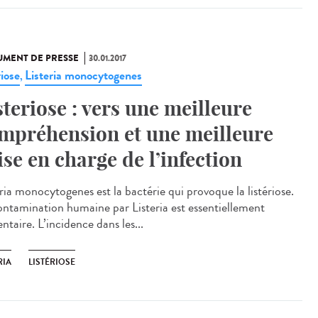
MENT DE PRESSE
30.01.2017
riose
Listeria monocytogenes
,
steriose : vers une meilleure
mpréhension et une meilleure
ise en charge de l’infection
ria monocytogenes est la bactérie qui provoque la listériose.
ontamination humaine par Listeria est essentiellement
ntaire. L’incidence dans les...
RIA
LISTÉRIOSE