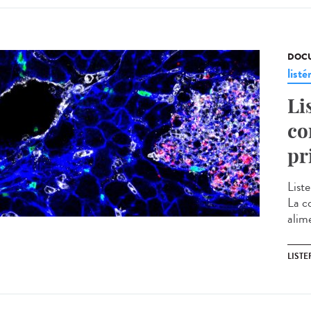
DOCU
listé
Li
co
pr
Liste
La c
alime
LISTE