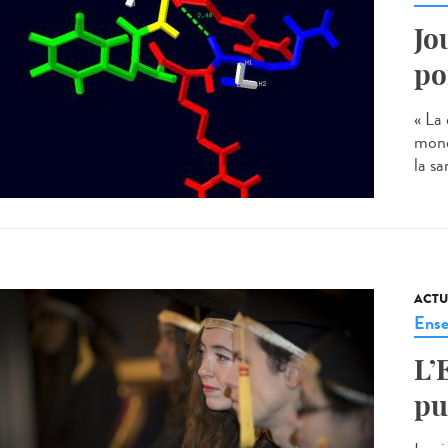
Jo
po
« La 
mond
la sa
ACTU
Ense
L’
pu