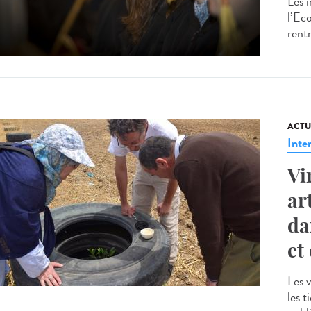
Les 
l’Ec
rent
ACTU
Inte
Vi
ar
da
et
Les 
les 