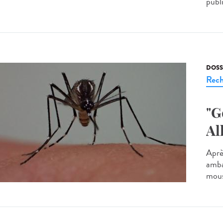
publi
DOSS
Rech
"G
Al
Après
amba
mous