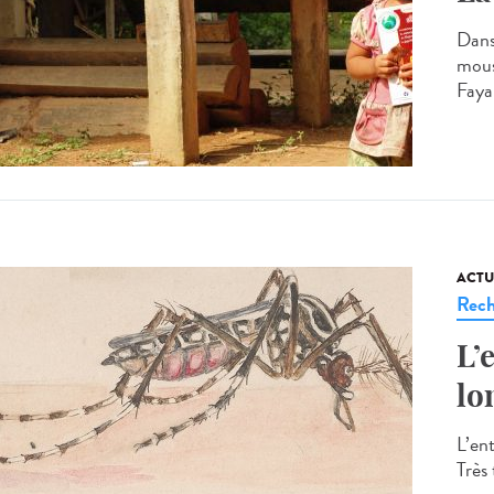
Dans
mous
Fayar
ACTU
Rech
L’
lo
L’en
Très