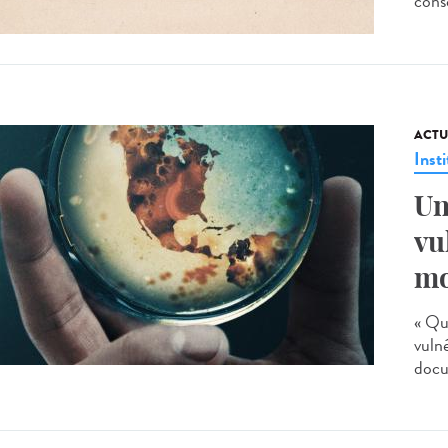
consc
ACTU
Insti
Un
vu
mo
« Qu’
vuln
docu