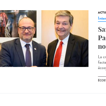
ACTU
Inte
Sa
Pa
no
La c
fact
écos
ÉCOS