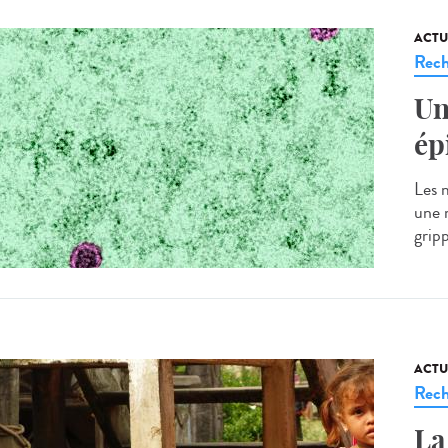
ACTU
Rech
Un
ép
Les 
une 
grip
ACTU
Rech
La