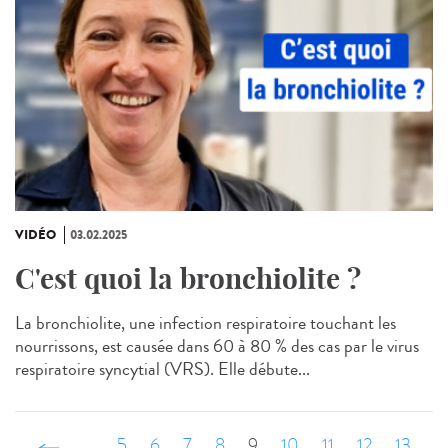
VIDÉO
03.02.2025
C'est quoi la bronchiolite ?
La bronchiolite, une infection respiratoire touchant les
nourrissons, est causée dans 60 à 80 % des cas par le virus
respiratoire syncytial (VRS). Elle débute...
‹ précédent
…
5
6
7
8
9
10
11
12
13