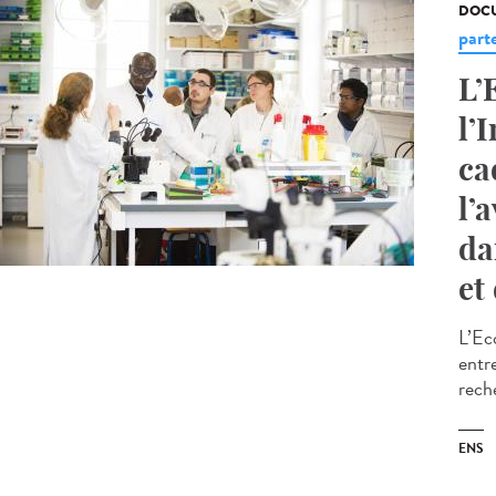
DOCU
part
L’
l’
ca
l’
da
et
L’Ec
entr
rech
ENS