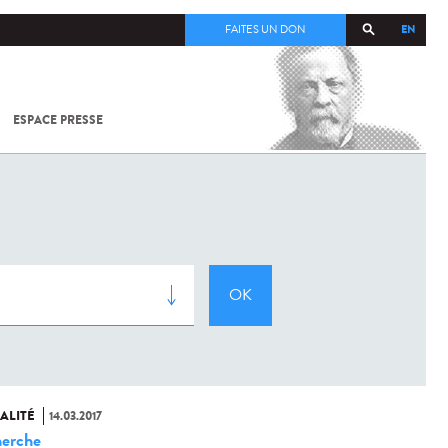
EN
FAITES UN DON
ESPACE PRESSE
TOUT SUR
SARS-
COV-2 /
COVID-19
À
L'INSTITUT
PASTEUR
ALITÉ
14.03.2017
erche