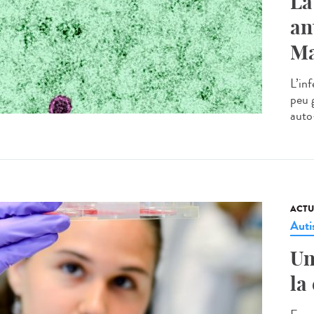
La
an
Ma
L’in
peu 
auto
ACTU
Aut
Un
la