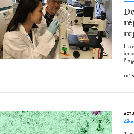
De
ré
re
La r
impo
l’org
THÉRA
ACTU
Zika