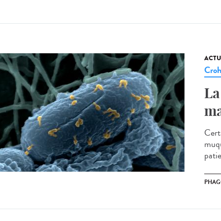
ACTU
Cro
La
ma
Cert
muqu
patie
PHAG