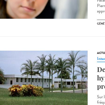
Face
Pier
appr
GÉNÉ
ACTU
Inte
De
hy
pr
Sur l
fréq