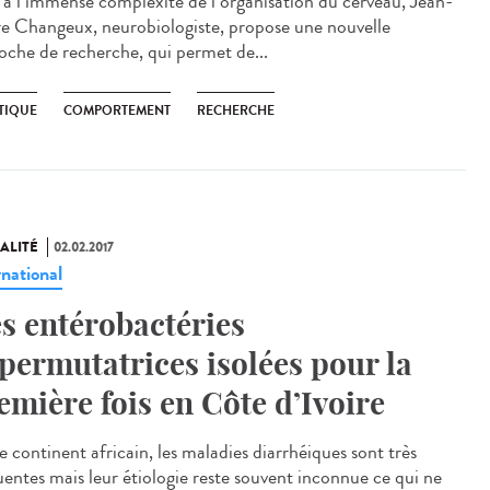
 à l’immense complexité de l’organisation du cerveau, Jean-
re Changeux, neurobiologiste, propose une nouvelle
oche de recherche, qui permet de...
TIQUE
COMPORTEMENT
RECHERCHE
ALITÉ
02.02.2017
rnational
s entérobactéries
permutatrices isolées pour la
emière fois en Côte d’Ivoire
e continent africain, les maladies diarrhéiques sont très
uentes mais leur étiologie reste souvent inconnue ce qui ne