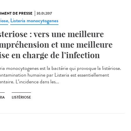
MENT DE PRESSE
30.01.2017
riose
Listeria monocytogenes
,
steriose : vers une meilleure
mpréhension et une meilleure
ise en charge de l’infection
ria monocytogenes est la bactérie qui provoque la listériose.
ontamination humaine par Listeria est essentiellement
ntaire. L’incidence dans les...
RIA
LISTÉRIOSE