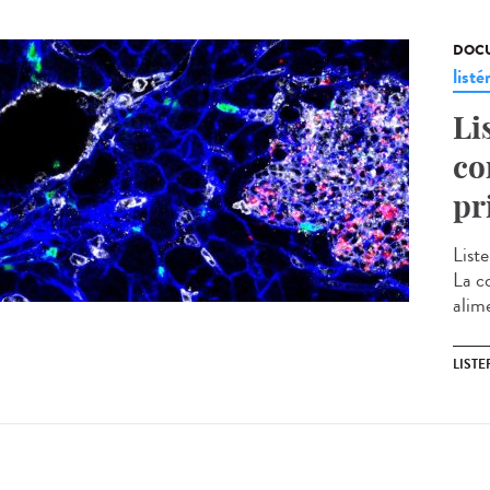
DOCU
listé
Li
co
pr
Liste
La c
alime
LISTE