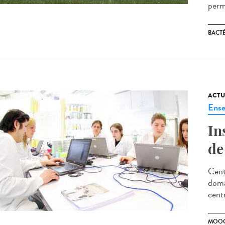
perm
BACT
ACTU
Ense
In
de
Cent
doma
cent
MOO