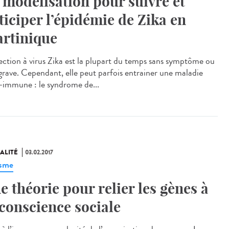
 modélisation pour suivre et
ticiper l’épidémie de Zika en
rtinique
fection à virus Zika est la plupart du temps sans symptôme ou
grave. Cependant, elle peut parfois entrainer une maladie
-immune : le syndrome de...
ALITÉ
03.02.2017
isme
e théorie pour relier les gènes à
 conscience sociale