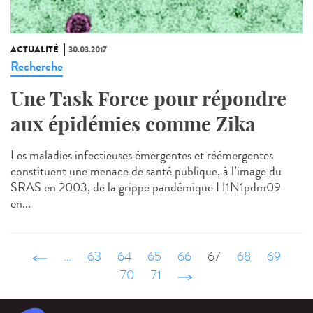
ACTUALITÉ
30.03.2017
Recherche
Une Task Force pour répondre
aux épidémies comme Zika
Les maladies infectieuses émergentes et réémergentes
constituent une menace de santé publique, à l’image du
SRAS en 2003, de la grippe pandémique H1N1pdm09
en...
‹ précédent
…
63
64
65
66
67
68
69
70
71
suivant ›