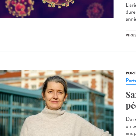
L’ar
dure
anné
VIRU
PORT
Portr
Sa
pé
De re
un po
ans p