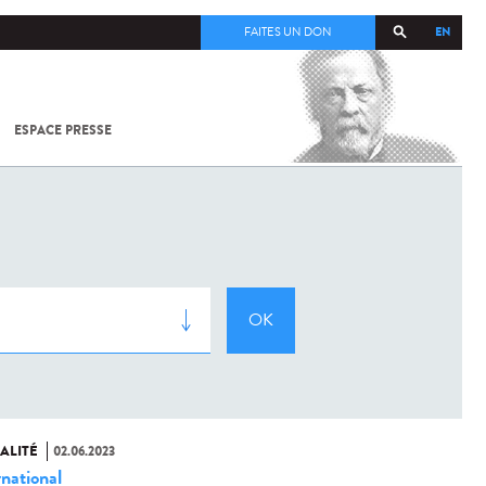
EN
FAITES UN DON
ESPACE PRESSE
TOUT SUR
SARS-
COV-2 /
COVID-19
À
L'INSTITUT
PASTEUR
ALITÉ
02.06.2023
rnational