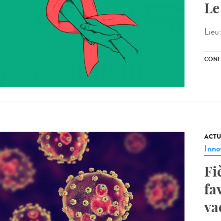
Le
Lieu
CONF
ACTU
Inno
Fi
fa
va