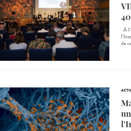
VI
40
À l’
l’Ins
de c
ACTU
Ma
un
l'