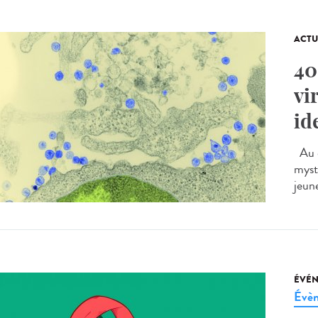
ACTU
40
vi
id
Au d
myst
jeune
ÉVÉ
Évèn