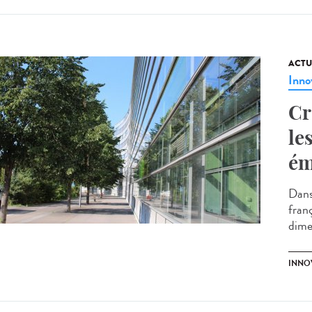
ACTU
Inno
Cr
le
ém
Dans
fran
dime
INNO