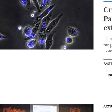
Cr
Pa
ex
L’un
fongi
l’étu
PAST
UNI
ACTU