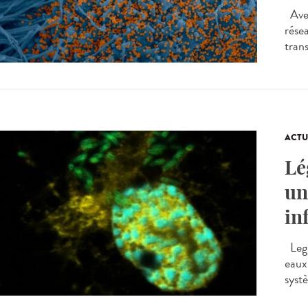
Avec
rése
trans
ACTU
Lé
un
in
Legi
eaux
systè