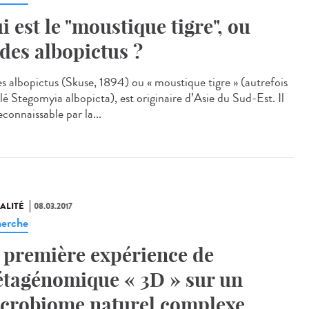
i est le "moustique tigre", ou
des albopictus ?
s albopictus (Skuse, 1894) ou « moustique tigre » (autrefois
lé Stegomyia albopicta), est originaire d’Asie du Sud-Est. Il
econnaissable par la...
ALITÉ
08.03.2017
erche
 première expérience de
tagénomique « 3D » sur un
crobiome naturel complexe