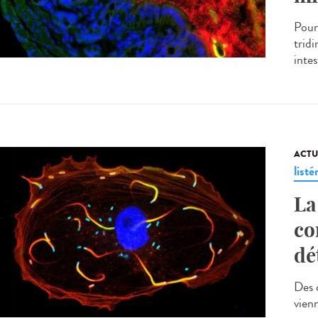
Pour
trid
intes
ACTU
listé
La
co
dé
Des 
vien