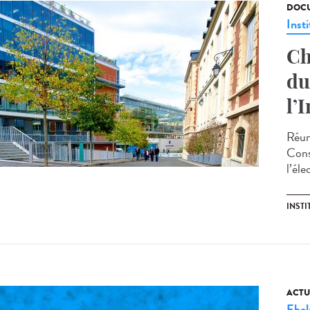
DOCU
Insti
Ch
du
l’
Réun
Cons
l’éle
INST
ACTU
Ebol