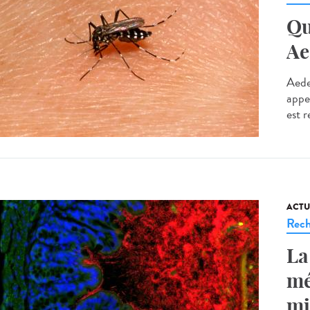
Qu
Ae
Aede
appe
est r
ACTU
Rech
La
mé
mi