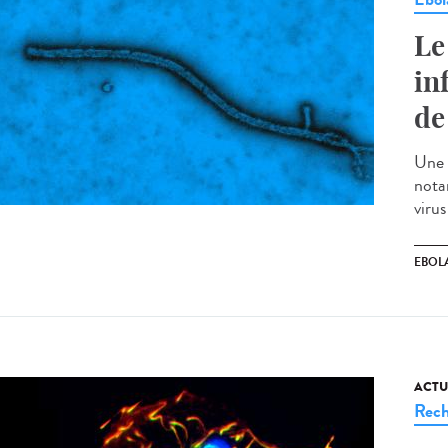
Le
in
de
Une 
nota
virus
EBOL
ACTU
Rech