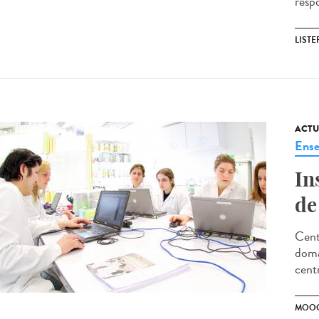
respo
LISTE
ACTU
Ense
In
de
Cent
doma
cent
MOO