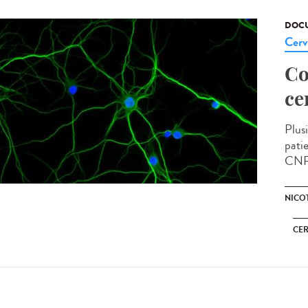
DOCU
Cerv
Co
ce
Plus
pati
CNRS,
NICO
CE