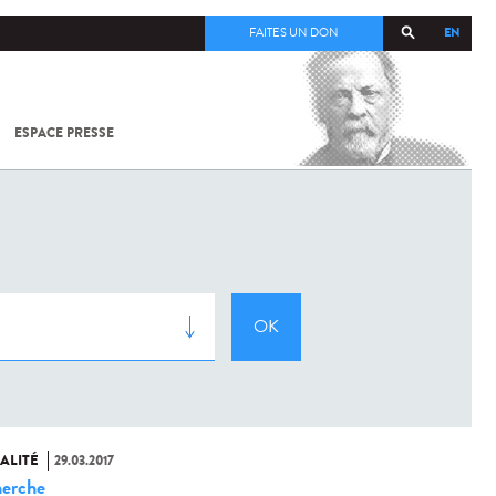
EN
FAITES UN DON
ESPACE PRESSE
TOUT SUR
SARS-
COV-2 /
COVID-19
À
L'INSTITUT
PASTEUR
ALITÉ
29.03.2017
erche