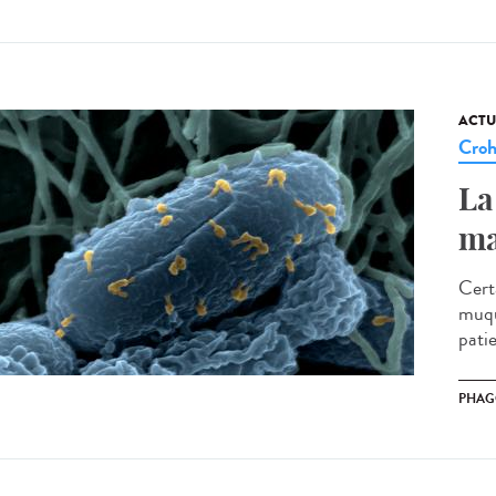
ACTU
Cro
La
ma
Cert
muqu
patie
PHAG