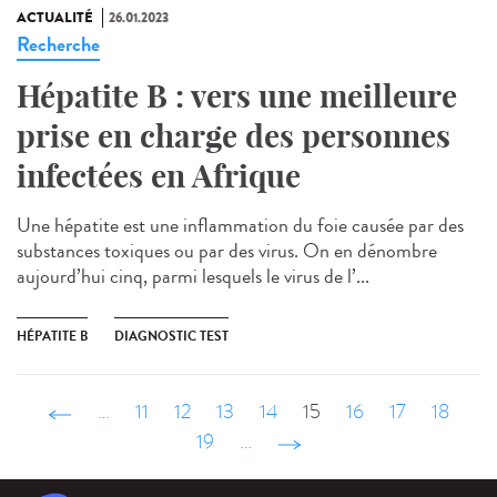
ACTUALITÉ
26.01.2023
Recherche
Hépatite B : vers une meilleure
prise en charge des personnes
infectées en Afrique
Une hépatite est une inflammation du foie causée par des
substances toxiques ou par des virus. On en dénombre
aujourd’hui cinq, parmi lesquels le virus de l’...
HÉPATITE B
DIAGNOSTIC TEST
‹ précédent
…
11
12
13
14
15
16
17
18
19
…
suivant ›