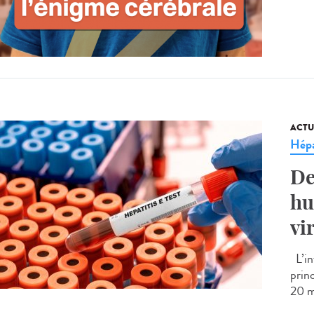
ACTU
Hépa
De
hu
vi
L’in
prin
20 m