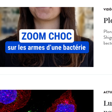
VIDÉ
Pl
Plon
Shig
bacté
ACTU
Lu