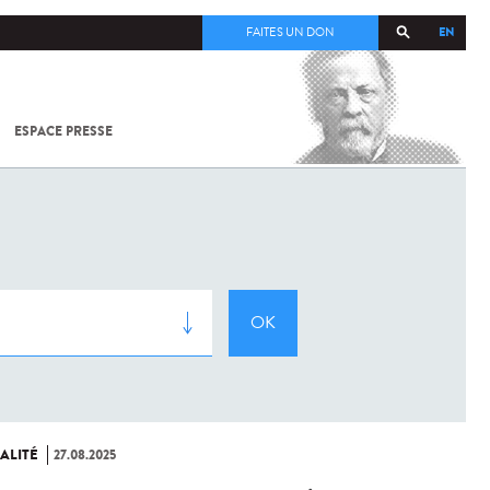
EN
FAITES UN DON
ESPACE PRESSE
TOUT SUR
SARS-
COV-2 /
COVID-19
À
L'INSTITUT
PASTEUR
ALITÉ
27.08.2025