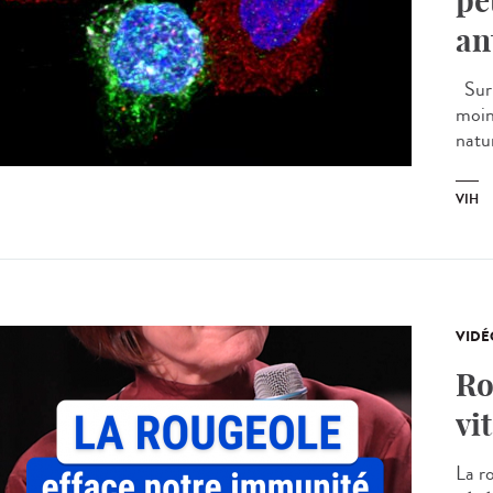
pe
an
Sur 
moin
natur
VIH
VIDÉ
Ro
vit
La r