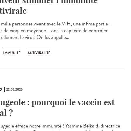
uvent stimuler l’immunité
tivirale
mille personnes vivant avec le VIH, une infime partie –
s de cinq, en moyenne – ont la capacité de contrôler
ellement le virus. On les appelle...
IMMUNITÉ
ANTIVIRALITÉ
O
22.05.2025
ugeole : pourquoi le vaccin est
al ?
ougeole efface notre immunité ! Yasmine Belkaid, directrice