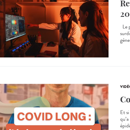
Re
20
Le p
surdi
gène
VIDÉ
Co
Et s
qu’a
épidé