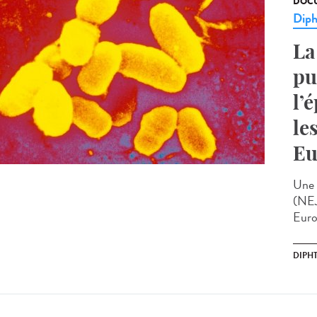
DOCU
Diph
La
pu
l’
le
Eu
Une 
(NEJ
Euro
DIPHT