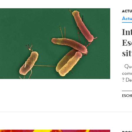
ACTU
Actu
In
Es
si
Quell
comm
? Dep
ESCH