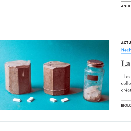
ANTI
ACTU
Rech
La
Les 1
collo
créa
BIOL