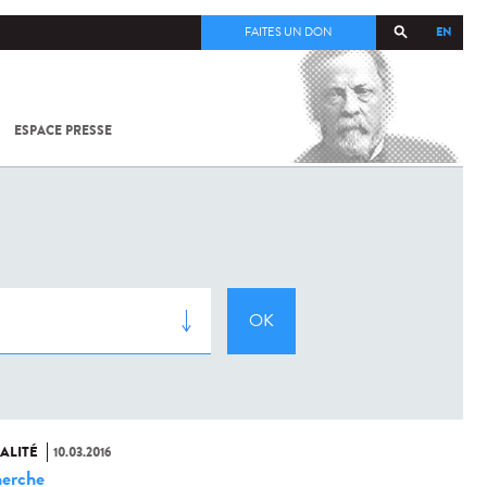
EN
FAITES UN DON
ESPACE PRESSE
TOUT SUR
SARS-
COV-2 /
COVID-19
À
L'INSTITUT
PASTEUR
ALITÉ
10.03.2016
erche