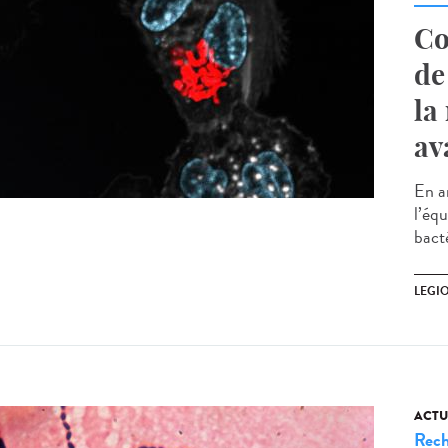
Co
de
la
av
En a
l’éq
bacté
LEGI
ACTU
Rech