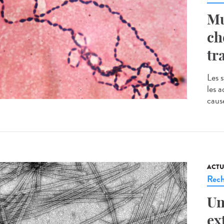
Mu
ch
tr
Les 
les a
cause
ACTU
Rech
Un
ex