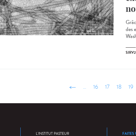
no
Grâc
des 
Washi
SIRV2
‹ précédent
…
16
17
18
19
FAITES
L'INSTITUT PASTEUR