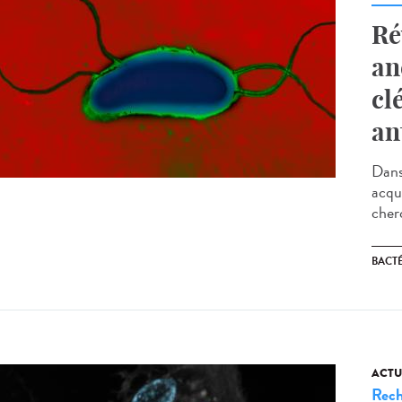
Ré
an
cl
an
Dans
acqui
cherc
BACT
ACTU
Rech