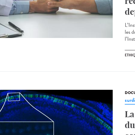
re
de
L’In
les d
l’Ins
ETHI
DOCU
surd
La
du