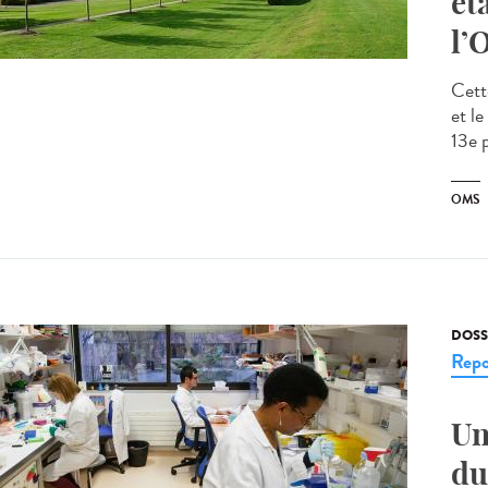
ét
l’
Cett
et l
13e 
OMS
DOSS
Repo
Un
du