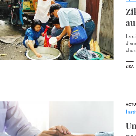
Zi
au
La c
d’an
chos
ZIKA
ACTU
Insti
Un