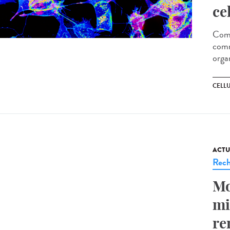
ce
Comm
comm
orga
CELL
ACTU
Rech
Mo
mi
re