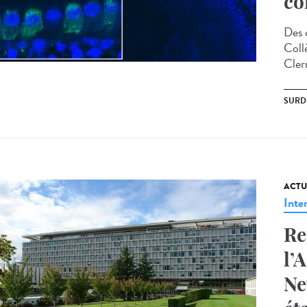
co
Des 
Coll
Cler
SURD
ACTU
Inte
Re
l’
Ne