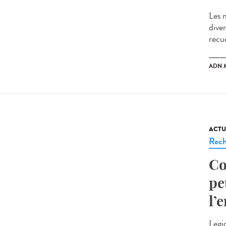
Les m
diver
recue
ADN 
ACTU
Rech
Co
pe
l’
Legi