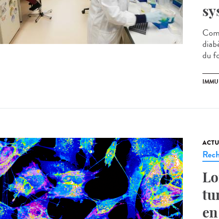
sy
Comp
diabè
du fo
IMMU
ACTU
Rech
Lo
tu
en