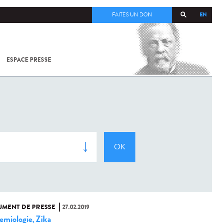
EN
FAITES UN DON
ESPACE PRESSE
TOUT SUR
SARS-
COV-2 /
COVID-19
À
L'INSTITUT
PASTEUR
MENT DE PRESSE
27.02.2019
emiologie
Zika
,