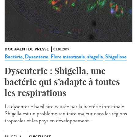
DOCUMENT DE PRESSE
03.10.2019
Bactérie
Dysenterie
Flore intestinale
shigella
Shigellose
,
,
,
,
Dysenterie : Shigella, une
bactérie qui s’adapte à toutes
les respirations
La dysenterie bacillaire causée par la bactérie intestinale
Shigella est un problème sanitaire majeur dans les régions
tropicales et les pays en développement...
SHIGELLA
SHIGELLOSE