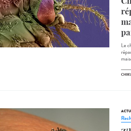
Ch
ré
ma
pa
Le c
répa
mais
CHIK
ACTU
Rech