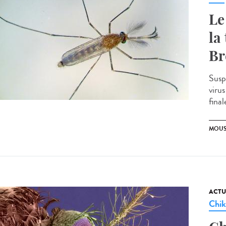
Le
la
Br
Susp
viru
final
MOUS
ACTU
Chi