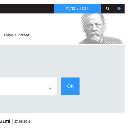
EN
FAITES UN DON
ESPACE PRESSE
TOUT SUR
SARS-
COV-2 /
COVID-19
À
L'INSTITUT
PASTEUR
ALITÉ
27.09.2016