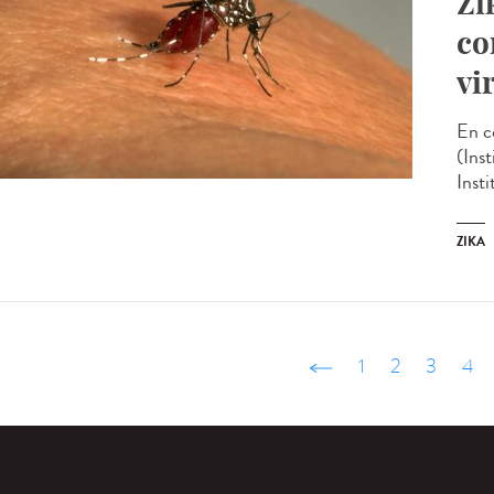
Zi
co
vi
En c
(Ins
Inst
ZIKA
‹ précédent
1
2
3
4