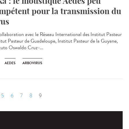
ka : le moustique Aedes peu
mpétent pour la transmission du
rus
ollaboration avec le Réseau International des Institut Pasteur
titut Pasteur de Guadeloupe, Institut Pasteur de la Guyane,
ituto Oswaldo Cruz-...
AEDES
ARBOVIRUS
5
6
7
8
9