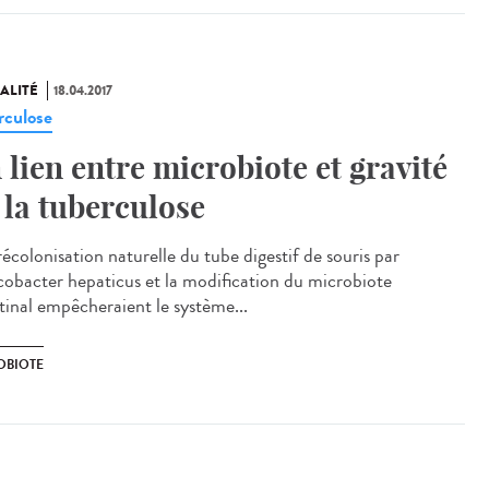
ALITÉ
18.04.2017
rculose
 lien entre microbiote et gravité
 la tuberculose
écolonisation naturelle du tube digestif de souris par
cobacter hepaticus et la modification du microbiote
stinal empêcheraient le système...
OBIOTE