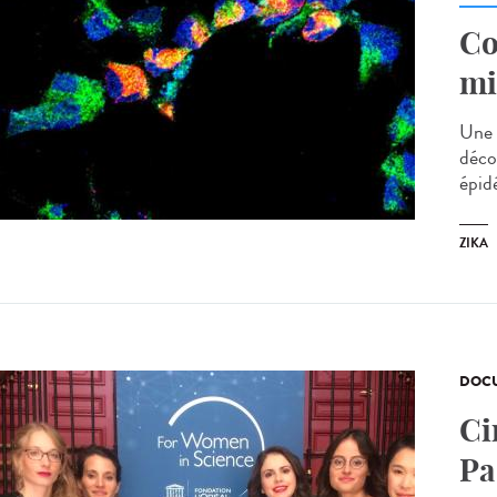
Co
mi
Une 
déco
épid
ZIKA
DOCU
Ci
Pa