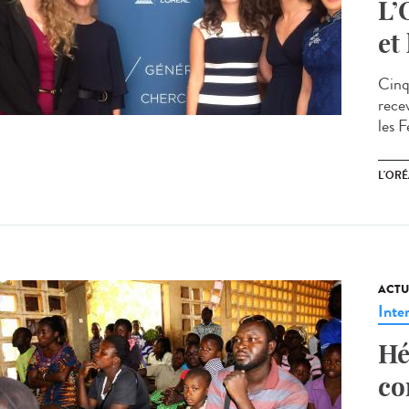
L’
et
Cinq
rece
les 
L'ORÉ
ACTU
Inte
Hé
co