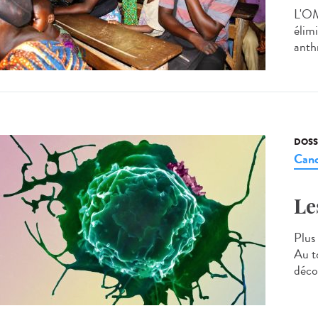
L'OM
élimi
anth
DOSS
Canc
Le
Plus 
Au t
déco