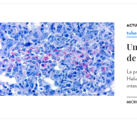
ACTU
tube
Un
de
La pr
Heli
inte
MICR