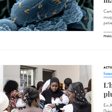
ma
Cert
muqu
patie
PHAG
ACTU
Inte
L'
pl
En A
l'hép