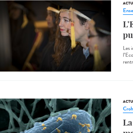
ACTU
Ense
L’
pu
Les 
l’Ec
rent
ACTU
Cro
La