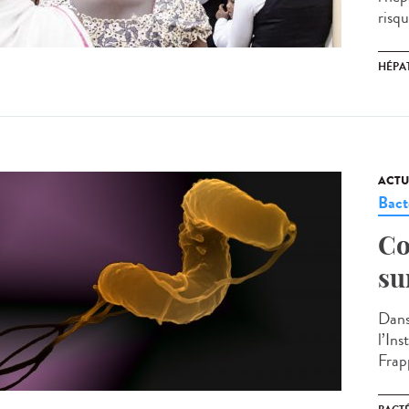
risqu
HÉPAT
ACTU
Bact
Co
su
Dans
l’In
Frap