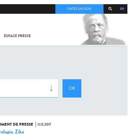
EN
FAITES UN DON
ESPACE PRESSE
TOUT SUR
SARS-
COV-2 /
COVID-19
À
L'INSTITUT
PASTEUR
MENT DE PRESSE
11.12.2017
ologie
Zika
,