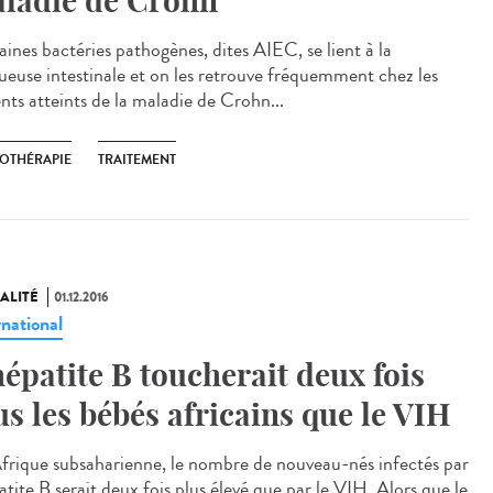
ladie de Crohn
aines bactéries pathogènes, dites AIEC, se lient à la
euse intestinale et on les retrouve fréquemment chez les
nts atteints de la maladie de Crohn...
OTHÉRAPIE
TRAITEMENT
ALITÉ
01.12.2016
rnational
hépatite B toucherait deux fois
us les bébés africains que le VIH
frique subsaharienne, le nombre de nouveau-nés infectés par
atite B serait deux fois plus élevé que par le VIH. Alors que le