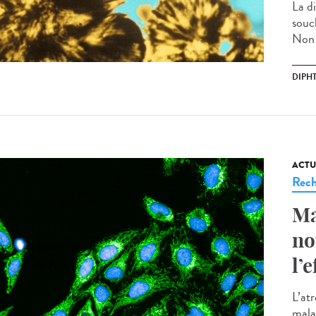
La d
souc
Non t
DIPHT
ACTU
Rech
Ma
no
l’
L’at
mala