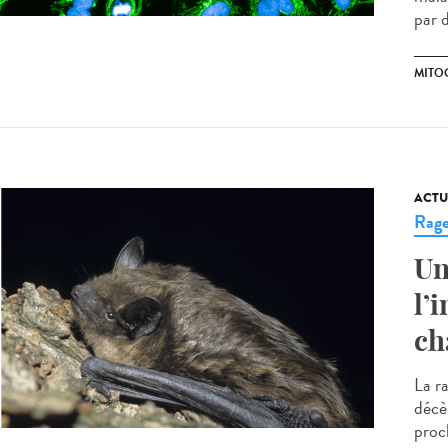
par 
MITO
ACTU
Rag
Un
l’
ch
La r
décè
proch