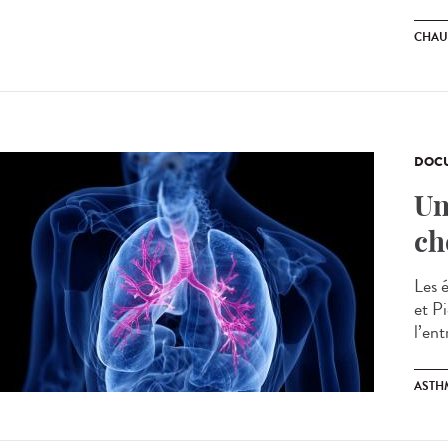
CHAU
DOCU
Un
ch
Les 
et P
l’ent
ASTH