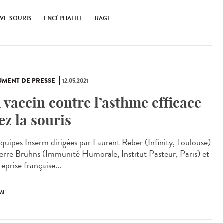
VE-SOURIS
ENCÉPHALITE
RAGE
MENT DE PRESSE
12.05.2021
 vaccin contre l’asthme efficace
ez la souris
équipes Inserm dirigées par Laurent Reber (Infinity, Toulouse)
ierre Bruhns (Immunité Humorale, Institut Pasteur, Paris) et
reprise française...
ME