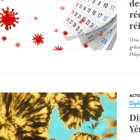
de
ré
ré
Une 
grâc
Hôpi
ACTU
Diph
Di
Yé