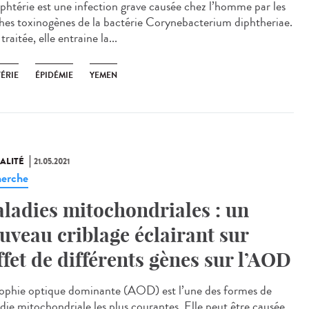
iphtérie est une infection grave causée chez l’homme par les
hes toxinogènes de la bactérie Corynebacterium diphtheriae.
raitée, elle entraine la...
ÉRIE
ÉPIDÉMIE
YEMEN
ALITÉ
21.05.2021
erche
ladies mitochondriales : un
uveau criblage éclairant sur
effet de différents gènes sur l’AOD
rophie optique dominante (AOD) est l’une des formes de
die mitochondriale les plus courantes. Elle peut être causée