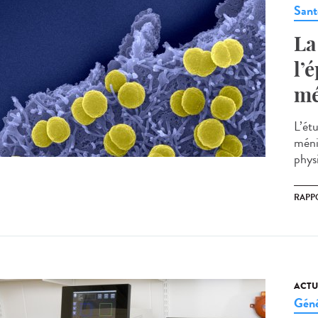
Sant
La
l’
mé
L’étu
méni
phys
RAPP
ACTU
Géné