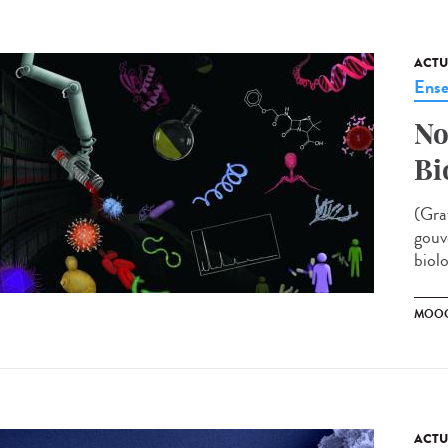
ACTU
Ense
No
Bi
(Grat
gouv
biolo
MOO
ACTU