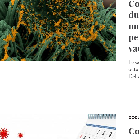
Co
du
mo
pe
va
Le v
octo
Delt
DOCU
Co