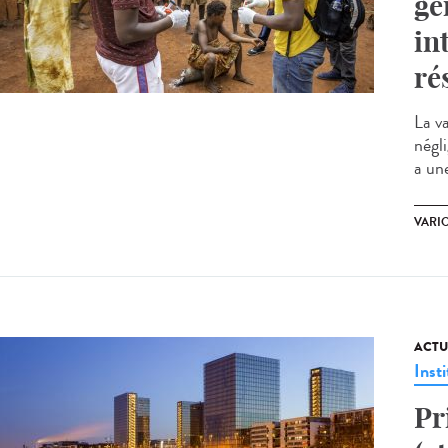
gé
in
ré
La v
négl
a une
VARI
ACTU
Insti
Pr