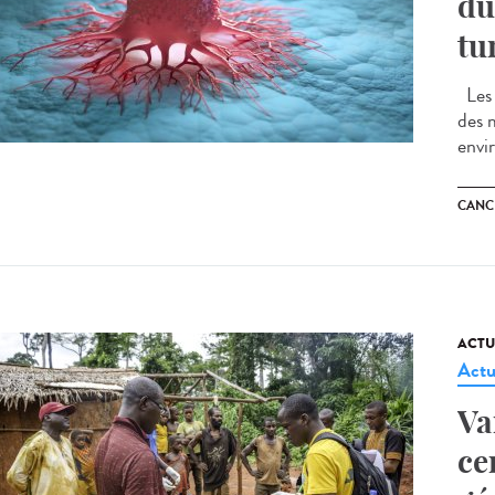
du
tu
Les 
des 
envi
CANC
ACTU
Actu
Va
ce