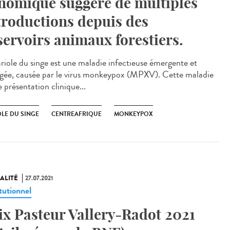
nomique suggère de multiples
troductions depuis des
servoirs animaux forestiers.
ariole du singe est une maladie infectieuse émergente et
igée, causée par le virus monkeypox (MPXV). Cette maladie
 présentation clinique...
OLE DU SINGE
CENTREAFRIQUE
MONKEYPOX
ALITÉ
27.07.2021
tutionnel
ix Pasteur Vallery-Radot 2021