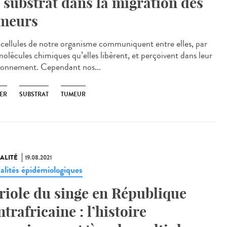
 substrat dans la migration des
meurs
cellules de notre organisme communiquent entre elles, par
molécules chimiques qu’elles libèrent, et perçoivent dans leur
ronnement. Cependant nos...
ER
SUBSTRAT
TUMEUR
ALITÉ
19.08.2021
alités épidémiologiques
riole du singe en République
ntrafricaine : l’histoire