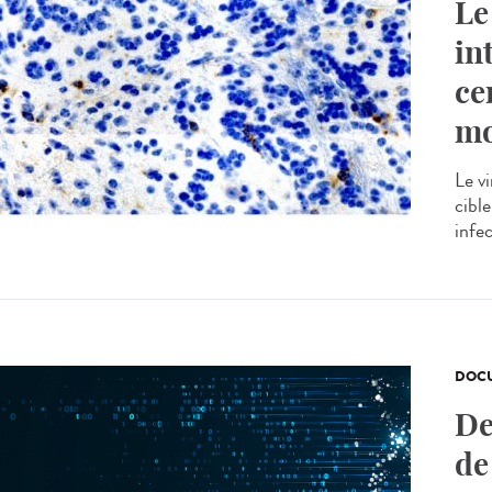
Le
in
ce
mo
Le v
cible
infec
DOCU
De
de