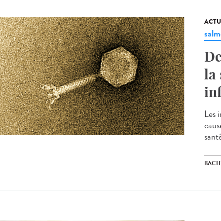
ACTU
salm
De
la
in
Les i
caus
sant
BACT