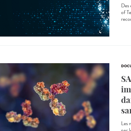
Des 
of T
reco
DOCU
SA
im
da
sa
Les 
par 