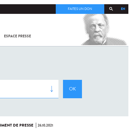
EN
FAITES UN DON
ESPACE PRESSE
TOUT SUR
SARS-
COV-2 /
COVID-19
À
L'INSTITUT
PASTEUR
MENT DE PRESSE
26.10.2021