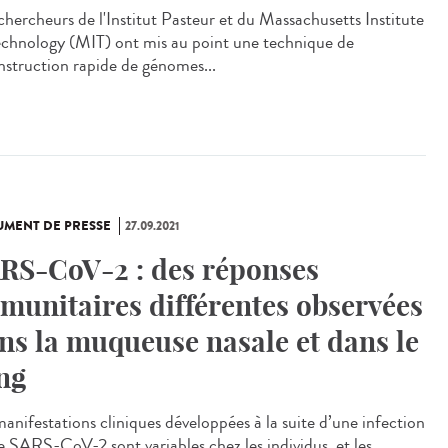
chercheurs de l'Institut Pasteur et du Massachusetts Institute
echnology (MIT) ont mis au point une technique de
nstruction rapide de génomes...
MENT DE PRESSE
27.09.2021
RS-CoV-2 : des réponses
munitaires différentes observées
ns la muqueuse nasale et dans le
ng
manifestations cliniques développées à la suite d’une infection
le SARS-CoV-2 sont variables chez les individus, et les