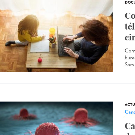
DOCU
Co
té
ci
Comm
burea
Sars
ACTU
Canc
Ca