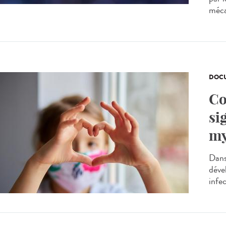
méca
DOCU
Co
si
my
Dans
déve
infe