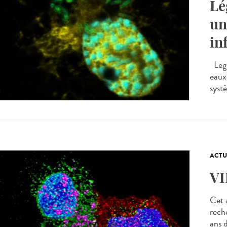
Lé
un
in
Legi
eaux
systè
ACTU
VI
Cet a
rech
ans d