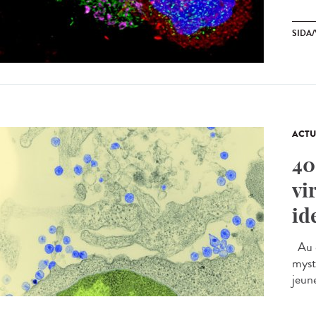
SIDA/
ACTU
40
vi
id
Au d
myst
jeune