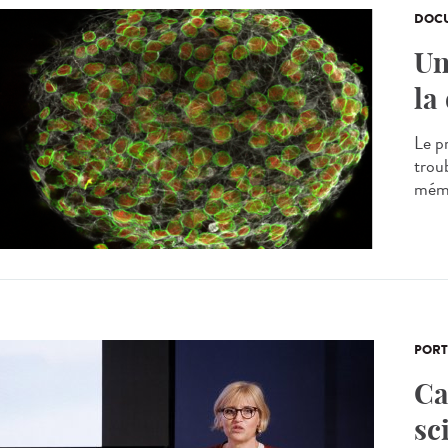
DOCU
Un
la
Le pr
troub
mémoi
PORT
Ca
sc