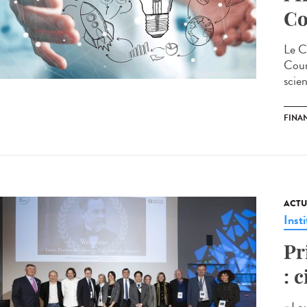
Co
Le C
Coun
scien
FINA
ACTU
Insti
Pr
: 