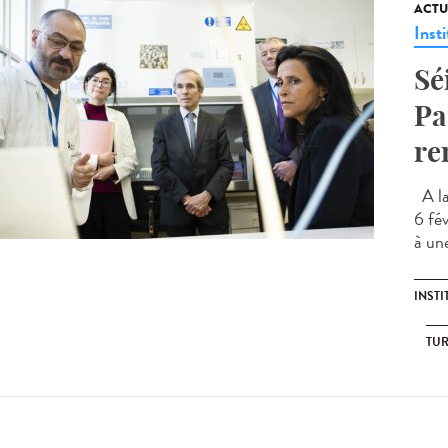
ACTU
Insti
Sé
Pa
re
A la
6 fév
à une
INSTI
TU