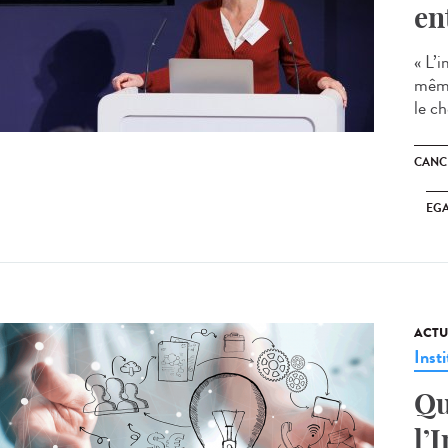
en
« L’i
même
le c
CANC
EGA
ACTU
Insti
Qu
l’