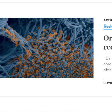
ACTU
Rech
Or
re
L’an
coro
offic
COVID