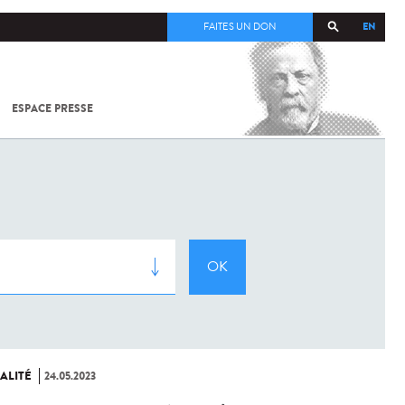
EN
FAITES UN DON
ESPACE PRESSE
TOUT SUR
SARS-
COV-2 /
COVID-19
À
L'INSTITUT
PASTEUR
ALITÉ
24.05.2023