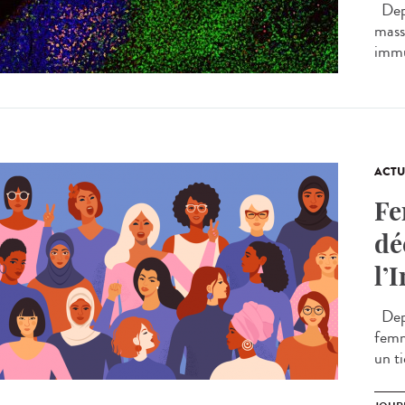
Depu
massi
immu
ACTU
Fe
dé
l’
Depu
femm
un t