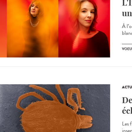
L'
un
À l’o
blan
VOEU
ACTU
De
éc
Les f
inse