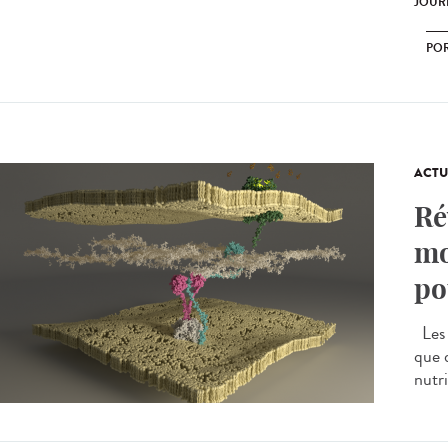
JOURN
POR
ACTU
Ré
mo
po
Les 
que 
nutri