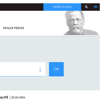
EN
FAITES UN DON
ESPACE PRESSE
TOUT SUR
SARS-
COV-2 /
COVID-19
À
L'INSTITUT
PASTEUR
ALITÉ
02.04.2024