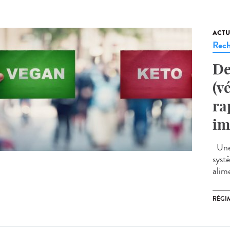
ACTU
Rech
De
(v
ra
im
Une 
syst
alime
RÉGI