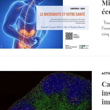
Mi
éc
Tous
l’im
cinq 
ACTU
Ca
in
im