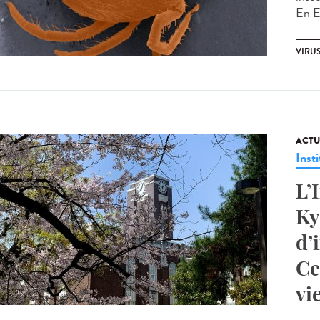
En Eu
VIRU
ACTU
Insti
L’
Ky
d’
Ce
vi