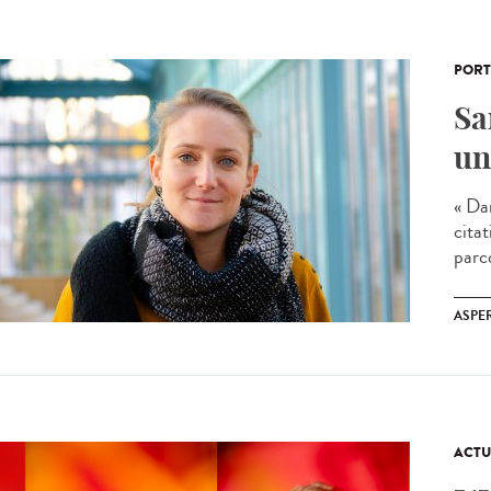
PORT
Sa
un
« Dan
cita
parc
ASPE
ACTU