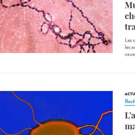
Mu
ch
tr
Les 
les a
cause
ACTU
Rech
L’
ma