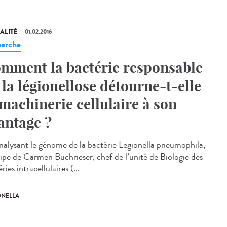
ALITÉ
01.02.2016
erche
mment la bactérie responsable
 la légionellose détourne-t-elle
 machinerie cellulaire à son
antage ?
nalysant le génome de la bactérie Legionella pneumophila,
uipe de Carmen Buchrieser, chef de l’unité de Biologie des
ries intracellulaires (...
ONELLA