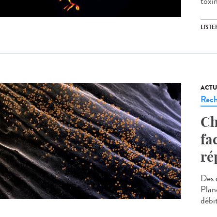
toxin
LISTE
ACTU
Rech
Ch
fa
ré
Des 
Planc
débit