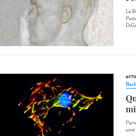
La B
Past
DiGr
ACTU
Rech
Qu
mi
Parmi
sont 