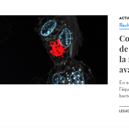
ACTU
Rech
Co
de
la
av
En a
l’éq
bacté
LEGI