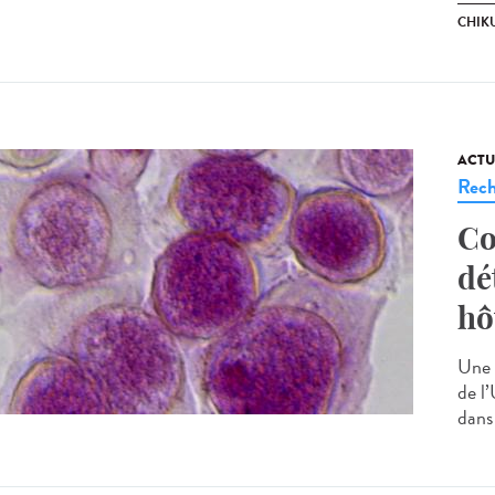
CHIK
ACTU
Rech
Co
dé
hô
Une 
de l’
dans 