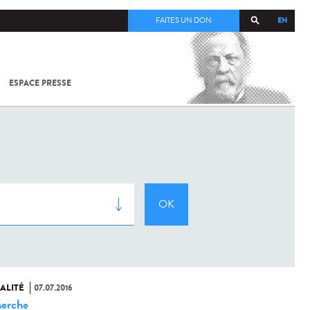
EN
FAITES UN DON
ESPACE PRESSE
TOUT SUR
SARS-
COV-2 /
COVID-19
À
L'INSTITUT
PASTEUR
ALITÉ
07.07.2016
erche