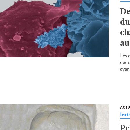
Dé
du
ch
au
Les 
deux
ayant
ACTU
Insti
Pr