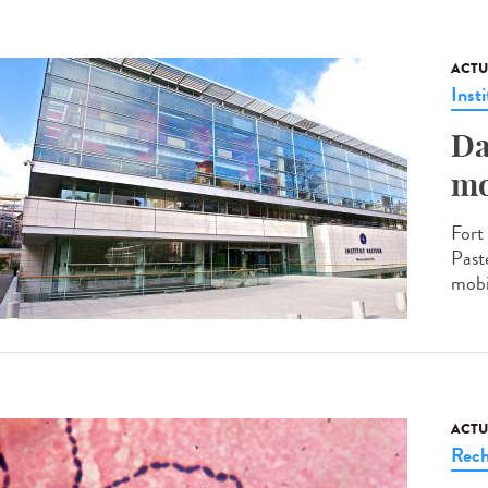
ACTU
Insti
Da
mo
Fort 
Paste
mobil
ACTU
Rech