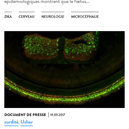
épidémiologiques montrent que le fœtus...
ZIKA
CERVEAU
NEUROLOGIE
MICROCÉPHALIE
DOCUMENT DE PRESSE
19.09.2017
surdité
Usher
,