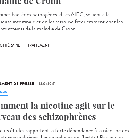
ladie de Crohn
aines bactéries pathogènes, dites AIEC, se lient à la
euse intestinale et on les retrouve fréquemment chez les
nts atteints de la maladie de Crohn...
OTHÉRAPIE
TRAITEMENT
MENT DE PRESSE
23.01.2017
eau
mment la nicotine agit sur le
rveau des schizophrènes
ieurs études rapportent la forte dépendance à la nicotine des
ents schizophrènes. Les chercheurs de l’Institut Pasteur, du