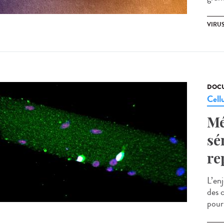
VIRU
DOCU
Cell
Mé
sé
re
L’en
des c
pour 