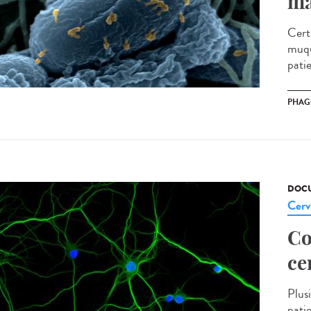
ma
Cert
muqu
patie
PHAG
DOCU
Cerv
Co
ce
Plus
pati