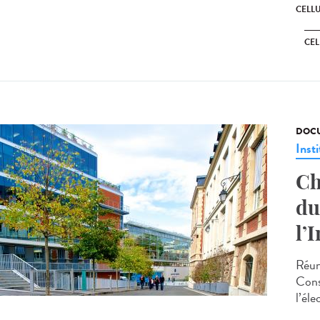
CELL
CEL
DOCU
Insti
Ch
du
l’
Réun
Cons
l’éle