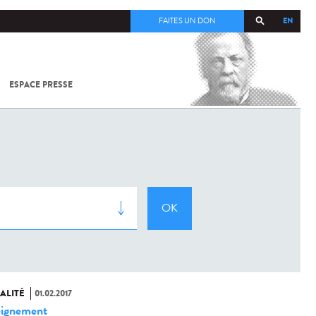
EN
FAITES UN DON
ESPACE PRESSE
TOUT SUR
SARS-
COV-2 /
COVID-19
À
L'INSTITUT
PASTEUR
ALITÉ
01.02.2017
ignement