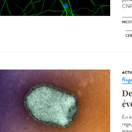
CNRS,
NICO
CE
ACTU
Rag
De
év
En é
rage
grand