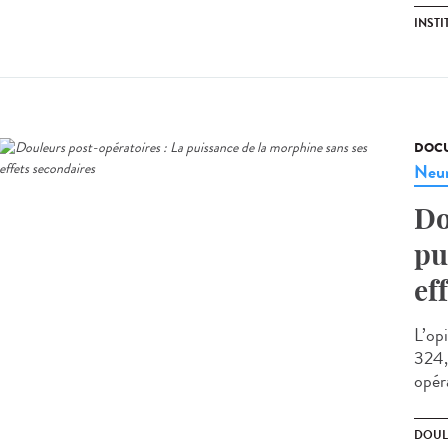
INST
DOCU
Neur
Do
pu
ef
L’op
324,
opér
DOUL