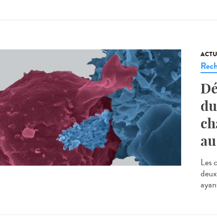
ACTU
Rech
Dé
du
ch
au
Les 
deux
ayant