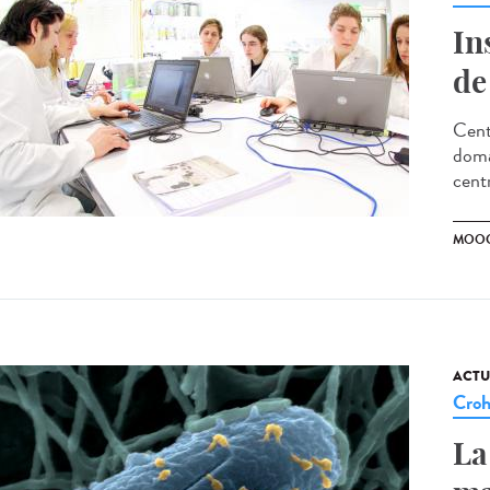
In
de
Cent
doma
cent
MOO
ACTU
Cro
La