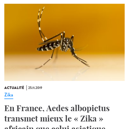
ACTUALITÉ
25.11.2019
Zika
En France, Aedes albopictus
transmet mieux le « Zika »
africain que celui asiatique