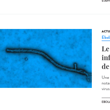
STAP
ACTU
Ebol
Le
in
de
Une 
nota
virus
EBOL