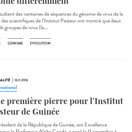
olué différemment
tudiant des centaines de séquences du génome de virus de la
, des scientifiques de l’Institut Pasteur ont montré que deux
s groupes de virus (la...
S
GENOME
EVOLUTION
ALITÉ
16.11.2016
rnational
e première pierre pour l’Institut
steur de Guinée
résident de la République de Guinée, son Excellence
ieur le Professeur Alpha Condé, a posé le 11 novembre à