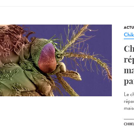
ACTU
Chi
Ch
ré
ma
pa
Le c
répa
mais
CHIK