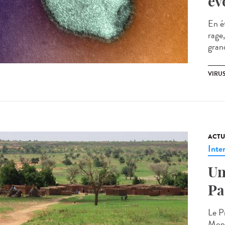
év
En é
rage
grand
VIRU
ACTU
Inte
Un
Pa
Le P
Mons