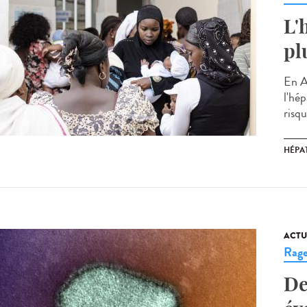
L'
pl
En A
l'hép
risqu
HÉPAT
ACTU
Rag
De