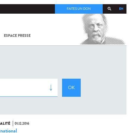
EN
FAITES UN DON
ESPACE PRESSE
TOUT SUR
SARS-
COV-2 /
COVID-19
À
L'INSTITUT
PASTEUR
ALITÉ
01.12.2016
rnational