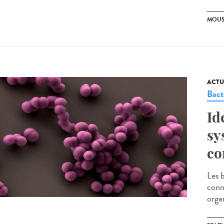
MOUS
ACTU
Bact
Id
sy
co
Les 
conn
orga