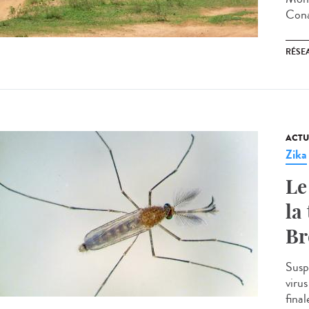
Conak
RÉSEA
ACTU
Zika
Le
la
Br
Susp
viru
final