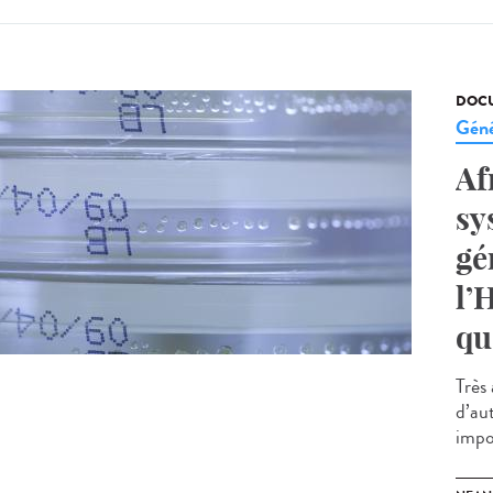
DOCU
Géné
Af
sy
gé
l’
qu
Très
d’au
impo