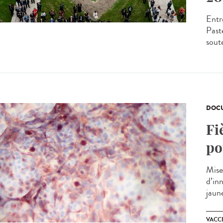
Entr
Past
sout
DOCU
Fi
po
Mise
d’in
jaune
VACC