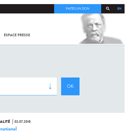
EN
FAITES UN DON
ESPACE PRESSE
TOUT SUR
SARS-
COV-2 /
COVID-19
À
L'INSTITUT
PASTEUR
ALITÉ
02.07.2018
rnational