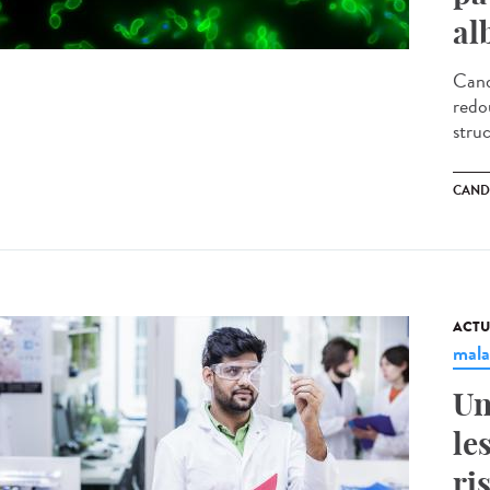
al
Cand
redo
stru
CAND
ACTU
mala
Un
le
ri