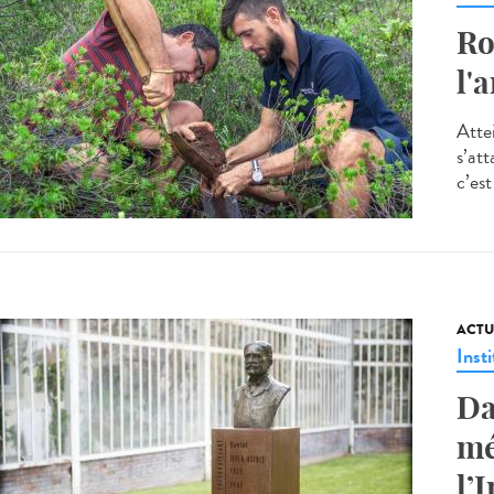
Ro
l'
Atte
s’at
c’est
ACTU
Insti
Da
mé
l’