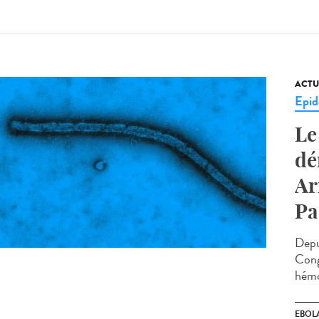
ACTU
Epid
Le
dé
Ar
Pa
Depu
Cong
hémo
EBOL