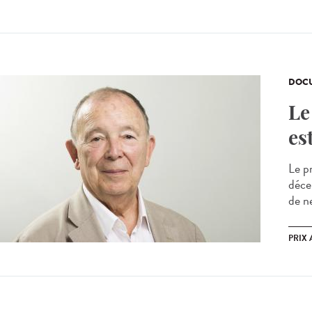
DOCU
Le
es
Le p
déce
de ne
PRIX 