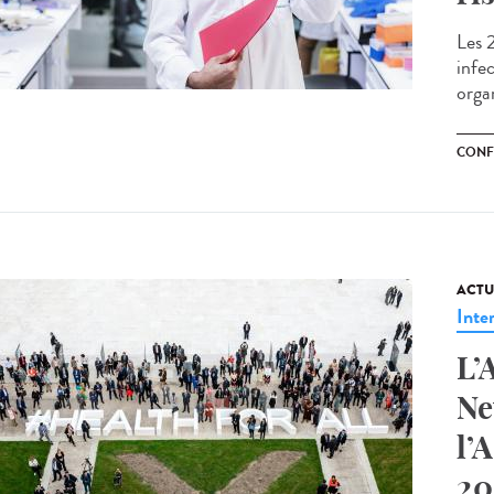
Les 
infe
organ
CONF
ACTU
Inte
L’
Ne
l’
20