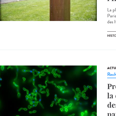
La pl
Pari
des I
HIST
ACTU
Rech
Pr
la
de
pa