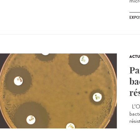
micro
EXPO
ACTU
Pa
ba
ré
L’OM
bacté
rési