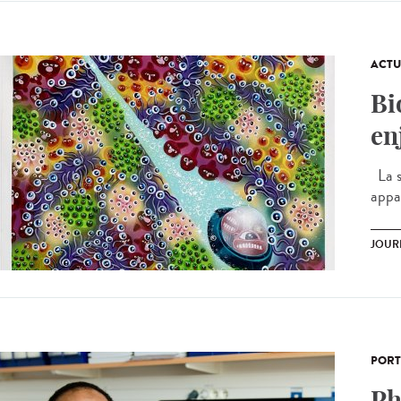
ACTU
Bi
en
La s
appar
JOUR
PORT
Ph