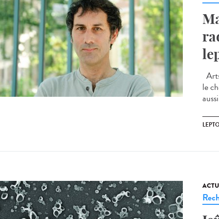
Ma
rad
le
Arts
le ch
aussi
LEPT
ACTU
Rech