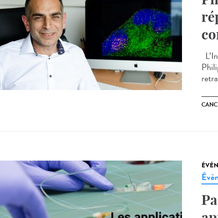
ré
co
L’In
Phil
retra
CANC
ÉVÉ
Évèn
Pa
ap