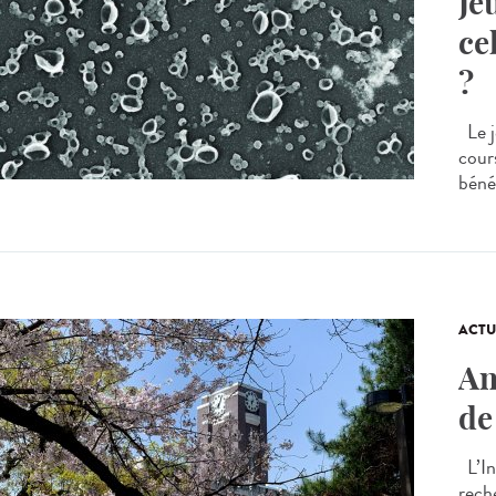
Je
ce
?
Le j
cour
bénéf
ACTU
An
de
L’In
rech