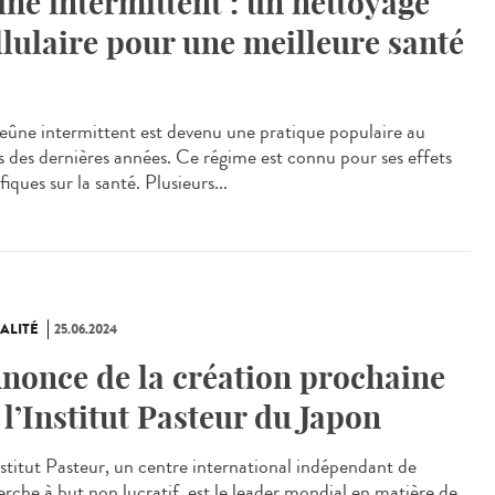
ûne intermittent : un nettoyage
llulaire pour une meilleure santé
eûne intermittent est devenu une pratique populaire au
s des dernières années. Ce régime est connu pour ses effets
iques sur la santé. Plusieurs...
ALITÉ
25.06.2024
nonce de la création prochaine
 l’Institut Pasteur du Japon
stitut Pasteur, un centre international indépendant de
erche à but non lucratif, est le leader mondial en matière de