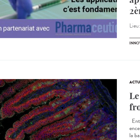
2è
Lieu
INNO
ACTU
Le
fr
Entr
ence
la ba