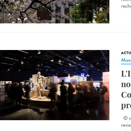
reche
ACTU
Musé
L'
no
Co
pr
© mu
revi