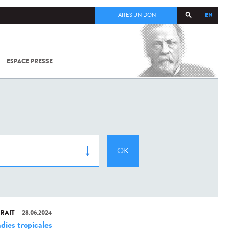
EN
FAITES UN DON
ESPACE PRESSE
TOUT SUR
SARS-
COV-2 /
COVID-19
À
L'INSTITUT
PASTEUR
RAIT
28.06.2024
dies tropicales