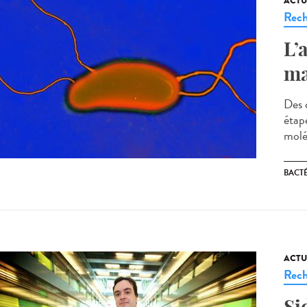
ACTU
Rech
L’
ma
Des 
étap
molé
BACT
ACTU
Rech
Si