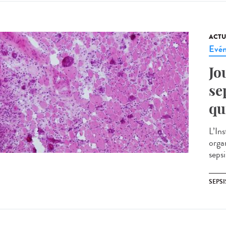
ACTU
Evé
Jo
se
qu
L’In
orga
seps
SEPSI