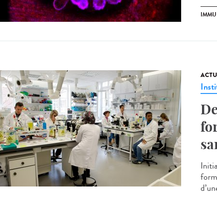
IMMU
ACTU
Insti
De
fo
sa
Initi
form
d’une