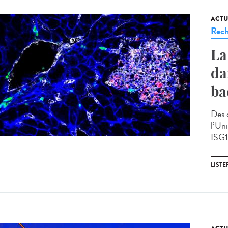
ACTU
Rech
La
da
ba
Des 
l’Un
ISG15
LISTE