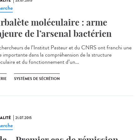
ALITÉ
23.07.2015
erche
arbalète moléculaire : arme
jeure de l’arsenal bactérien
chercheurs de l’Institut Pasteur et du CNRS ont franchi une
e importante dans la compréhension de la structure
culaire et du fonctionnement d’un...
ÉRIE
SYSTÈMES DE SÉCRÉTION
ALITÉ
21.07.2015
erche
da - Premier cas de rémission