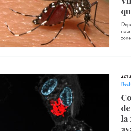
Vi
qu
Depu
nota
zone
ACTU
Rech
Co
de
la
av