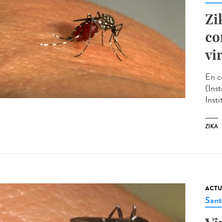
Zi
co
vi
En c
(Ins
Inst
ZIKA
ACTU
Sant