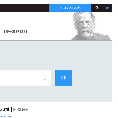
EN
FAITES UN DON
ESPACE PRESSE
TOUT SUR
SARS-
COV-2 /
COVID-19
À
L'INSTITUT
PASTEUR
ALITÉ
04.03.2016
erche