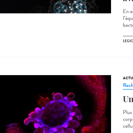
En a
l’éq
bacté
LEGI
ACTU
Rech
Un
Plus
corp
cellu