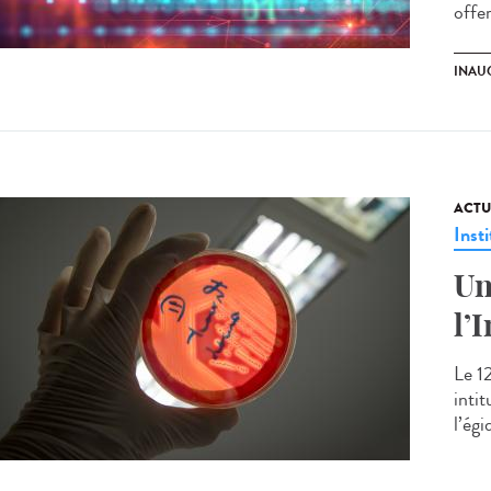
offe
INAU
ACTU
Insti
Un
l’
Le 1
inti
l’égi