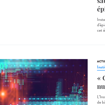
sa
ép
Inst
d'ép
cet é
ACTU
Insti
« 
nu
L’In
de bâ