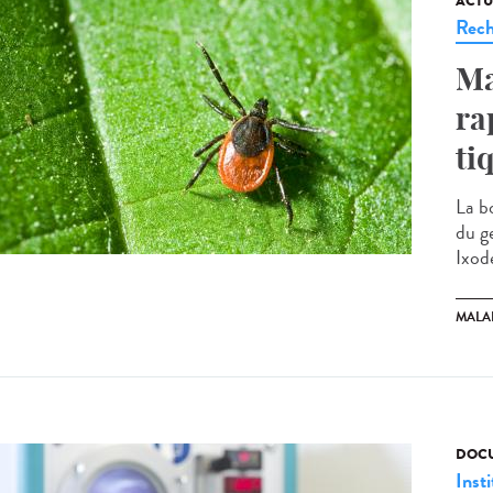
ACTU
Rech
Ma
ra
ti
La b
du g
Ixode
MALA
DOCU
Insti