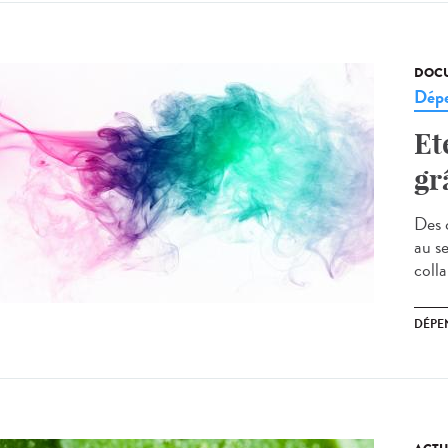
DOCU
Dép
Et
gr
Des 
au s
colla
DÉPE