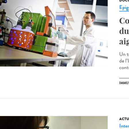
DOCU
Epig
Co
du
ai
Un tr
de l’
contr
IMMU
ACTU
Inte