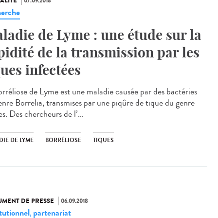
ALITÉ
07.09.2018
erche
ladie de Lyme : une étude sur la
pidité de la transmission par les
ques infectées
orréliose de Lyme est une maladie causée par des bactéries
enre Borrelia, transmises par une piqûre de tique du genre
s. Des chercheurs de l’...
DIE DE LYME
BORRÉLIOSE
TIQUES
MENT DE PRESSE
06.09.2018
tutionnel
partenariat
,