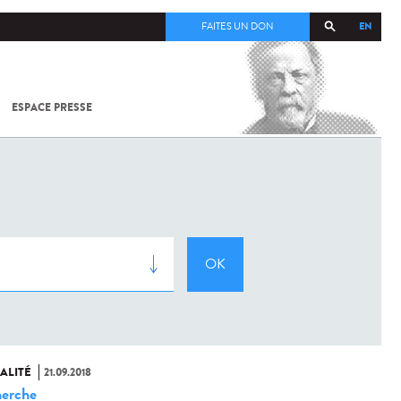
EN
FAITES UN DON
ESPACE PRESSE
TOUT SUR
SARS-
COV-2 /
COVID-19
À
L'INSTITUT
PASTEUR
ALITÉ
21.09.2018
erche