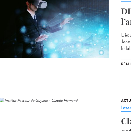
DI
l’
L’éq
Jean
le la
RÉALI
ACTU
Inte
Cl