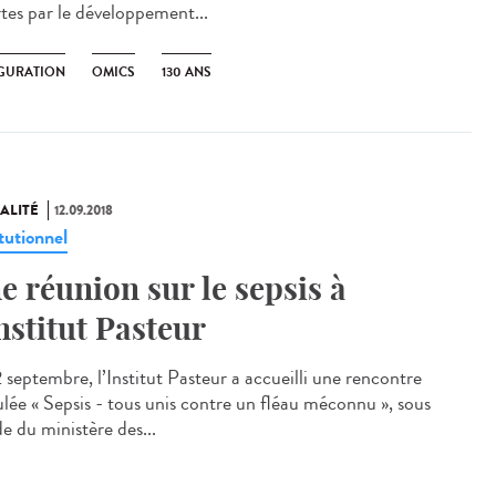
rtes par le développement...
GURATION
OMICS
130 ANS
ALITÉ
12.09.2018
tutionnel
e réunion sur le sepsis à
Institut Pasteur
2 septembre, l’Institut Pasteur a accueilli une rencontre
tulée « Sepsis - tous unis contre un fléau méconnu », sous
de du ministère des...