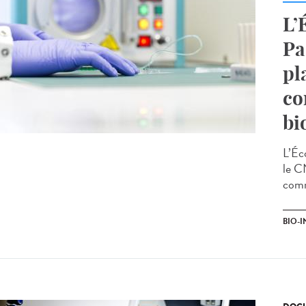
L’
Pa
pl
co
bi
L’Éc
le C
comm
BIO-I