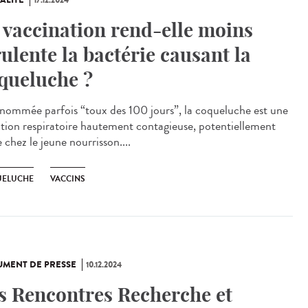
ALITÉ
17.12.2024
 vaccination rend-elle moins
rulente la bactérie causant la
queluche ?
ommée parfois “toux des 100 jours”, la coqueluche est une
ction respiratoire hautement contagieuse, potentiellement
 chez le jeune nourrisson....
ELUCHE
VACCINS
MENT DE PRESSE
10.12.2024
s Rencontres Recherche et