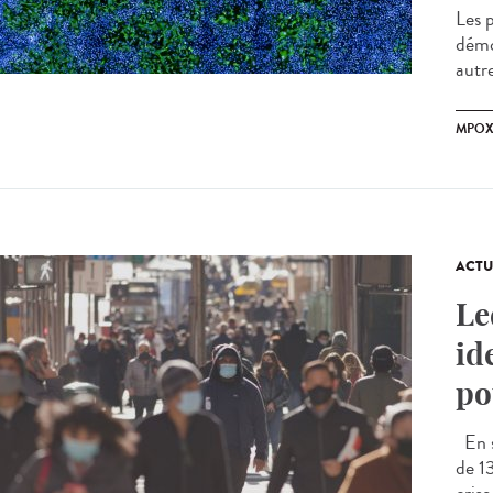
Les 
démo
autre
MPO
ACTU
Le
id
po
En s
de 1