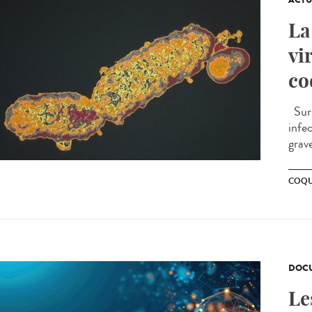
ACTU
La
vi
co
Surn
infe
grave
COQU
DOCU
Le