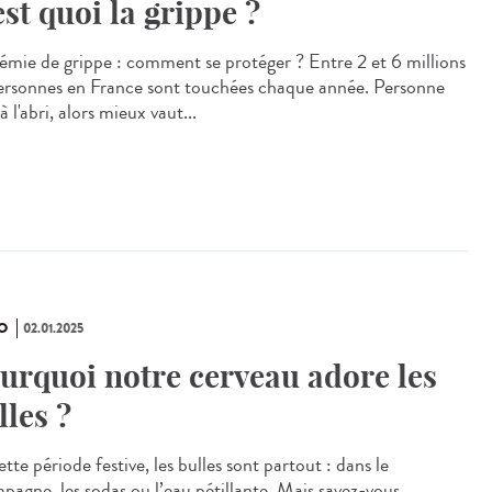
est quoi la grippe ?
émie de grippe : comment se protéger ? Entre 2 et 6 millions
ersonnes en France sont touchées chaque année. Personne
 à l'abri, alors mieux vaut...
O
02.01.2025
urquoi notre cerveau adore les
lles ?
tte période festive, les bulles sont partout : dans le
pagne, les sodas ou l’eau pétillante. Mais savez-vous