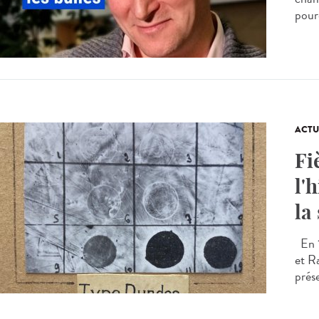
pourq
ACTU
Fi
l'
la
En 1
et R
prés