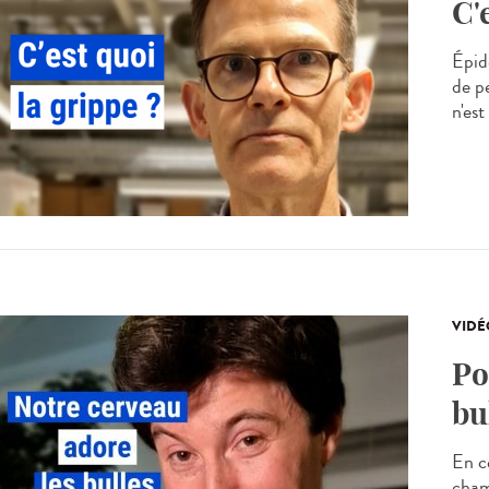
C'
Épid
de p
n'est
VIDÉ
Po
bu
En ce
cham