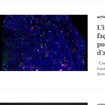
ACTU
L’
fa
po
d’
Ces 
Inst
dont 