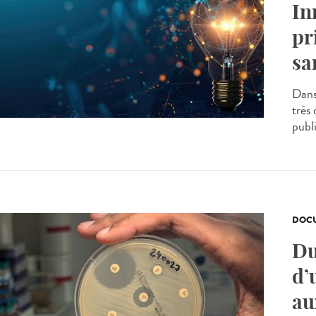
In
pr
sa
Dans
très
publi
DOCU
Du
d’
au