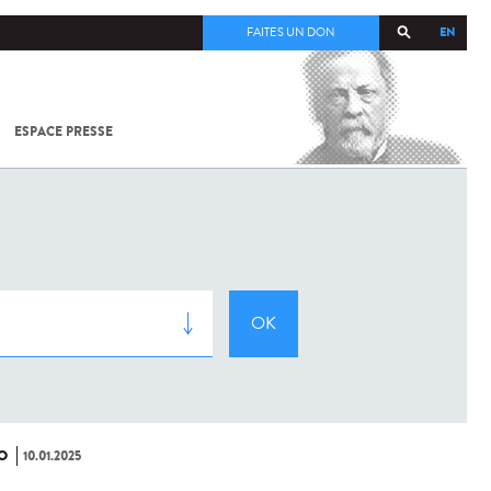
EN
FAITES UN DON
ESPACE PRESSE
TOUT SUR
SARS-
COV-2 /
COVID-19
À
L'INSTITUT
PASTEUR
O
10.01.2025