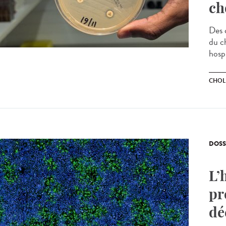
ch
Des 
du ch
hospi
CHOL
DOSS
L’
pr
dé