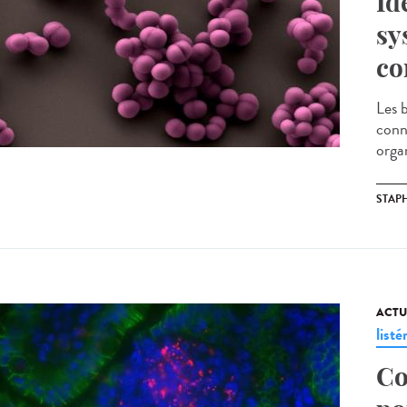
Id
sy
co
Les 
conn
orga
STAP
ACTU
listé
Co