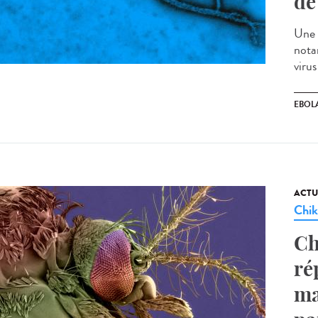
de
Une 
nota
virus
EBOL
ACTU
Chi
Ch
ré
ma