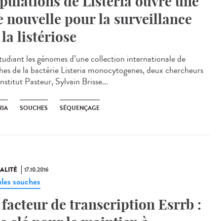
pulations de Listeria ouvre une
e nouvelle pour la surveillance
 la listériose
tudiant les génomes d’une collection internationale de
hes de la bactérie Listeria monocytogenes, deux chercheurs
Institut Pasteur, Sylvain Brisse...
RIA
SOUCHES
SÉQUENÇAGE
ALITÉ
17.10.2016
ules souches
 facteur de transcription Esrrb :