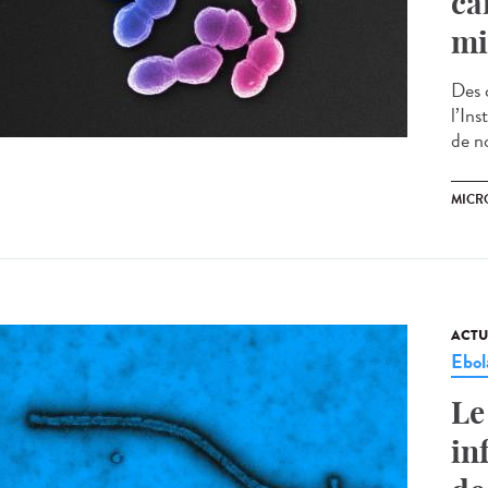
ca
mi
Des 
l’In
de n
MICR
ACTU
Ebol
Le
in