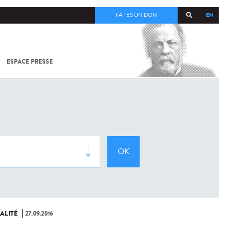
EN
FAITES UN DON
ESPACE PRESSE
TOUT SUR
SARS-
COV-2 /
COVID-19
À
L'INSTITUT
PASTEUR
ALITÉ
27.09.2016