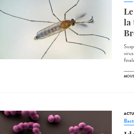
Le
la
Br
Susp
viru
final
MOUS
ACTU
Bact