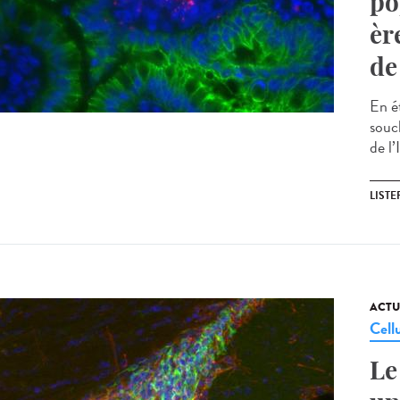
po
èr
de
En é
souc
de l’
LISTE
ACTU
Cell
Le