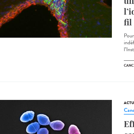
un
l’
fi
Pour
indé
l’Ins
CANC
ACTU
Canc
Ef