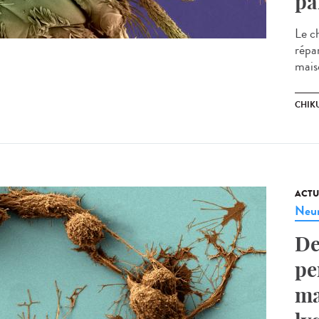
pa
Le c
répa
mais
CHIK
ACTU
Neur
De
pe
ma