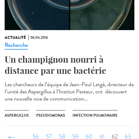
ACTUALITÉ
06.04.2016
Recherche
Un champignon nourri à
distance par une bactérie
Les chercheurs de l’équipe de Jean-Paul Latgé, directeur de
l’unité des Aspergillus à l’Institut Pasteur, ont découvert
une nouvelle voie de communication...
ASPERGILLUS
PSEUDOMONAS
INFECTION PULMONAIRE
‹ précédent
…
56
57
58
59
60
61
62
63