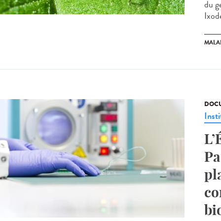
du g
Ixode
MALA
DOCU
Insti
L’
Pa
pl
co
bi