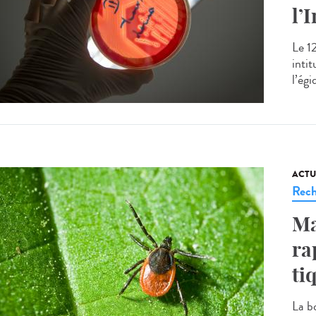
l’
Le 1
inti
l’égi
ACTU
Rech
Ma
ra
ti
La b