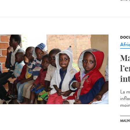
DOCU
Afri
Ma
l’
in
La m
infl
moins
MALN