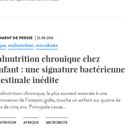
MENT DE PRESSE
22.08.2018
que
malnutrition
microbiote
,
,
lnutrition chronique chez
enfant : une signature bactérienne
testinale inédite
alnutrition chronique, le plus souvent associée à une
ammation de l’intestin grêle, touche un enfant sur quatre de
 de cinq ans. Principale cause...
UTRITION
AFRIQUE
MICROBIOTE