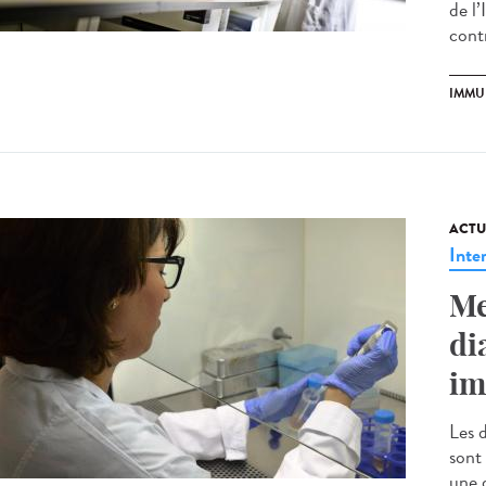
de l’
contr
IMMU
ACTU
Inte
Me
di
im
Les 
sont
une 