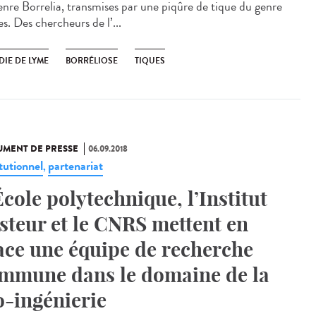
enre Borrelia, transmises par une piqûre de tique du genre
s. Des chercheurs de l’...
DIE DE LYME
BORRÉLIOSE
TIQUES
MENT DE PRESSE
06.09.2018
tutionnel
partenariat
,
École polytechnique, l’Institut
steur et le CNRS mettent en
ace une équipe de recherche
mmune dans le domaine de la
o-ingénierie