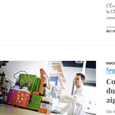
L’Éc
le C
comm
BIO-I
DOCU
Epig
Co
du
ai
Un tr