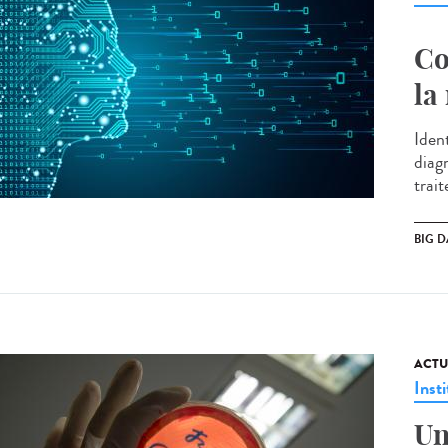
Co
la
Ident
diagn
trait
BIG D
ACTU
Insti
Un