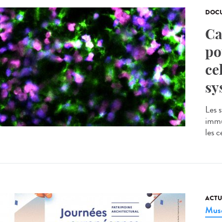
DOCU
Ca
po
ce
sy
Les 
immu
les c
ACTU
Musé