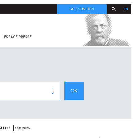
EN
FAITES UN DON
ESPACE PRESSE
TOUT SUR
SARS-
COV-2 /
COVID-19
À
L'INSTITUT
PASTEUR
ALITÉ
17.11.2025