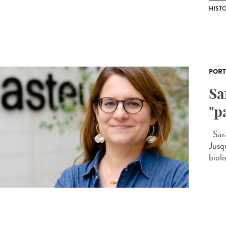
HIST
PORT
Sa
"p
Sara
Jusq
biolo