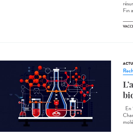
résu
Fin a
VACC
ACTU
Rech
L’
bi
En 1
Chan
molé