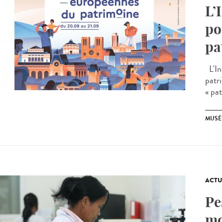
L’
po
pa
L'In
patr
« pat
MUSÉ
ACTU
Pe
mo