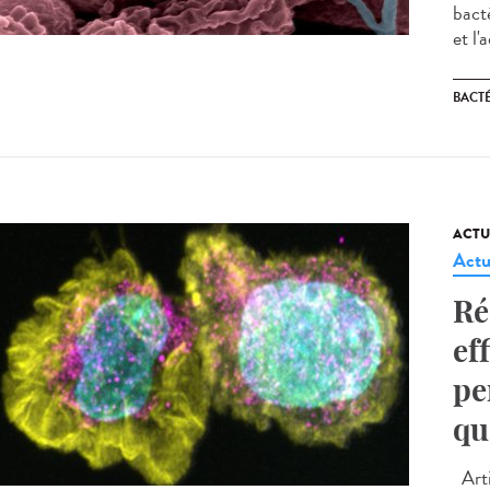
bact
et l'
BACT
ACTU
Actu
Ré
ef
pe
qu
Arti