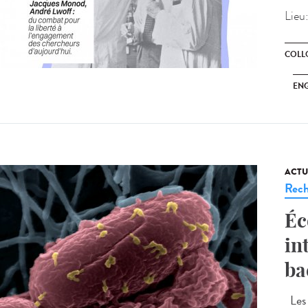
Lieu
COLL
ENG
ACTU
Rech
Éc
in
ba
Les 