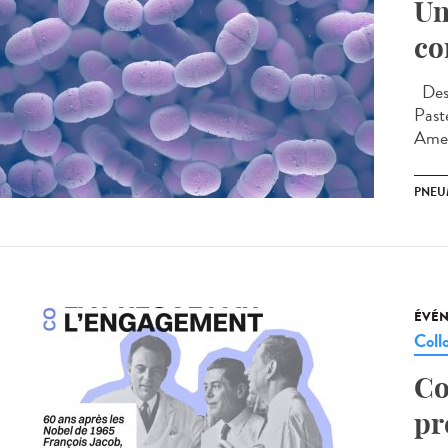
Un
co
Des 
Paste
Amer
PNE
ÉVÉ
Coll
Co
pr