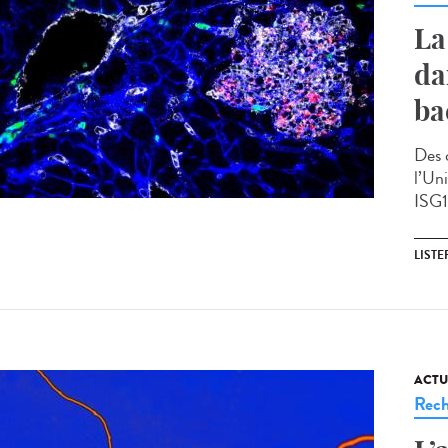
La
da
ba
Des 
l’Un
ISG15
LISTE
ACTU
Rech