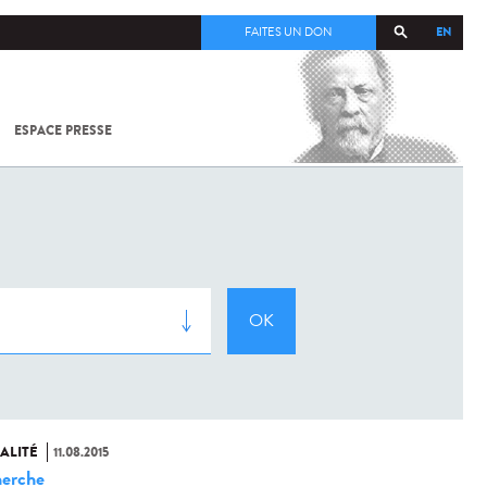
EN
FAITES UN DON
ESPACE PRESSE
TOUT SUR
SARS-
COV-2 /
COVID-19
À
L'INSTITUT
PASTEUR
ALITÉ
11.08.2015
erche