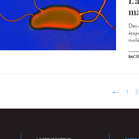
L’
ma
Des 
étap
molé
BACT
‹ précéd
1
2