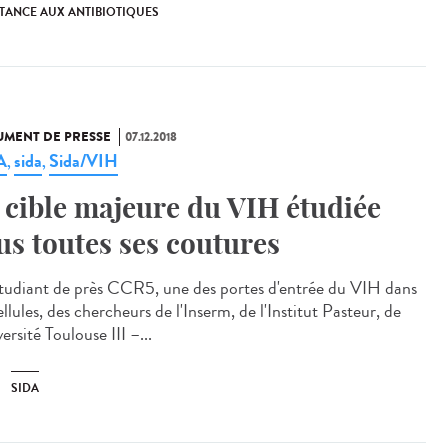
STANCE AUX ANTIBIOTIQUES
MENT DE PRESSE
07.12.2018
A
sida
Sida/VIH
,
,
 cible majeure du VIH étudiée
us toutes ses coutures
tudiant de près CCR5, une des portes d'entrée du VIH dans
ellules, des chercheurs de l'Inserm, de l'Institut Pasteur, de
versité Toulouse III –...
SIDA