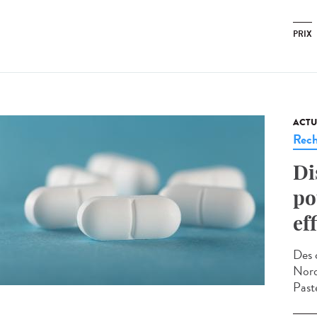
PRIX
ACTU
Rech
Di
po
ef
Des 
Nord)
Paste