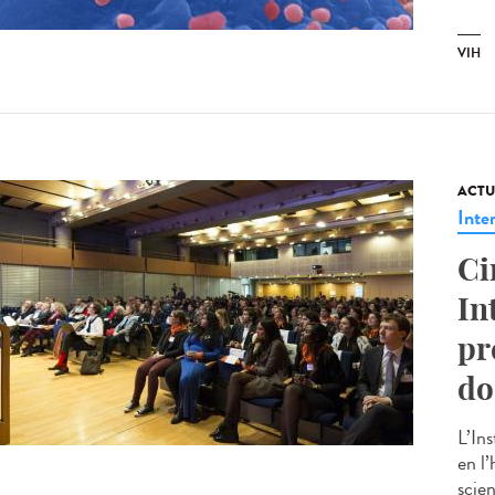
VIH
ACTU
Inte
Ci
In
pr
do
L’In
en l
scien