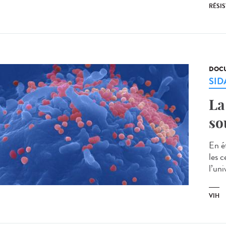
RÉSI
DOCU
SID
La
so
En é
les c
l’uni
VIH