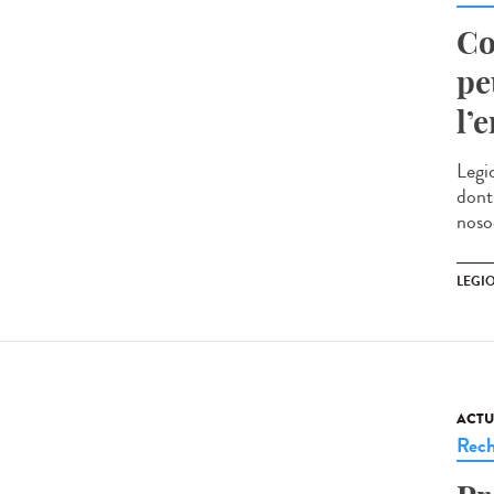
Co
pe
l’
Legi
dont
noso
LEGI
ACTU
Rech