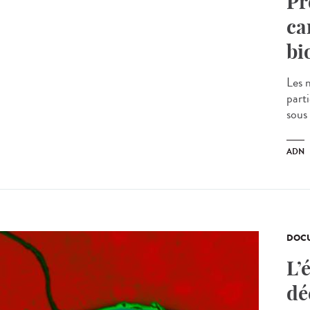
Pr
ca
bi
Les 
parti
sous
ADN
DOCU
L’
dé