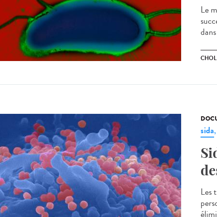
Le m
succ
dans
CHOL
DOCU
sida
Si
de
Les 
pers
élimi