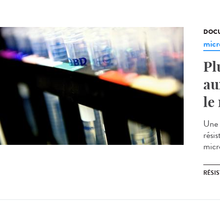
DOCU
micr
Pl
au
le
Une 
rési
micro
RÉSI