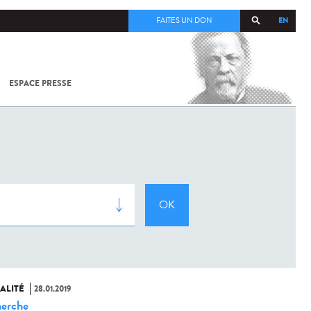
EN
FAITES UN DON
ESPACE PRESSE
TOUT SUR
SARS-
COV-2 /
COVID-19
À
L'INSTITUT
PASTEUR
ALITÉ
28.01.2019
erche