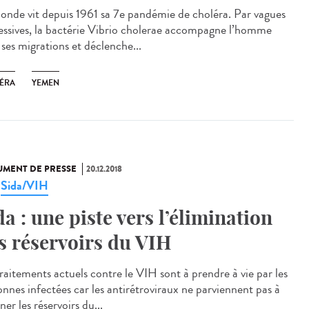
onde vit depuis 1961 sa 7e pandémie de choléra. Par vagues
essives, la bactérie Vibrio cholerae accompagne l’homme
 ses migrations et déclenche...
ÉRA
YEMEN
MENT DE PRESSE
20.12.2018
Sida/VIH
,
da : une piste vers l’élimination
s réservoirs du VIH
traitements actuels contre le VIH sont à prendre à vie par les
onnes infectées car les antirétroviraux ne parviennent pas à
ner les réservoirs du...