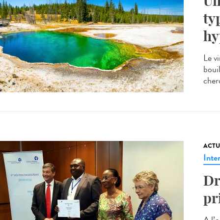
Un
ty
hy
Le vi
boui
cherc
ACTU
Inte
Dr
pr