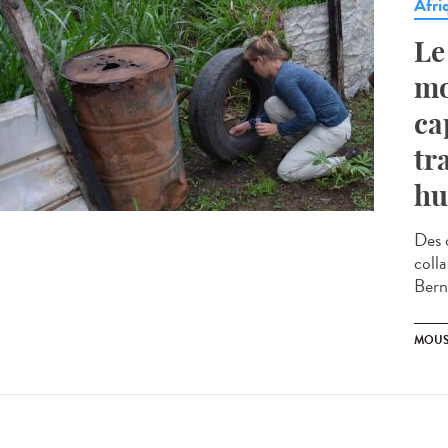
Afri
Le
mo
ca
tr
hu
Des 
coll
Bern
MOUS