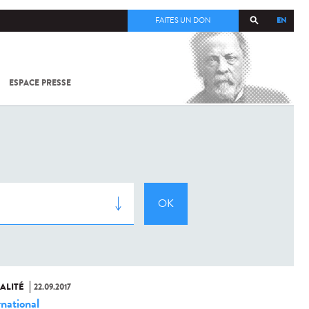
EN
FAITES UN DON
ESPACE PRESSE
TOUT SUR
SARS-
COV-2 /
COVID-19
À
L'INSTITUT
PASTEUR
ALITÉ
22.09.2017
rnational