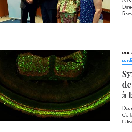
A l’
Direc
Rama
DOCU
surd
Sy
de
à 
Des 
Coll
l’Un