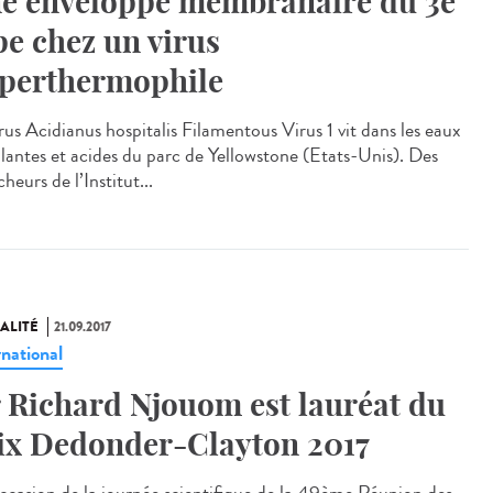
e enveloppe membranaire du 3e
pe chez un virus
perthermophile
rus Acidianus hospitalis Filamentous Virus 1 vit dans les eaux
llantes et acides du parc de Yellowstone (Etats-Unis). Des
heurs de l’Institut...
ALITÉ
21.09.2017
rnational
 Richard Njouom est lauréat du
ix Dedonder-Clayton 2017