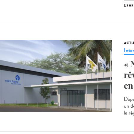
USHE
ACTU
Inte
« 
rê
en
Depui
un de
la ré