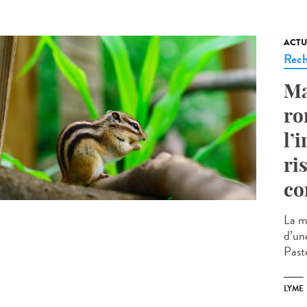
ACTU
Rech
Ma
ro
l’
ri
co
La m
d’un
Paste
LYME