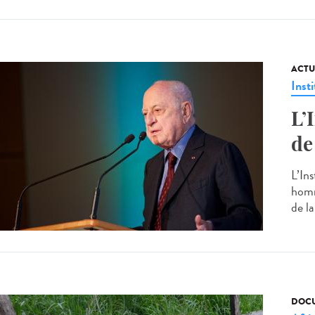
ACTU
Insti
L’
de
L’In
homm
de la
DOCU