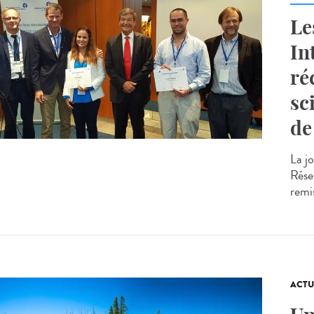
Le
In
ré
sc
de
La j
Résea
remis
ACTU