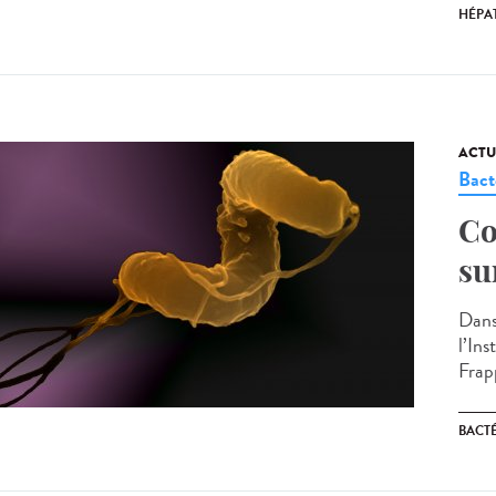
HÉPAT
ACTU
Bact
Co
su
Dans
l’In
Frap
BACT