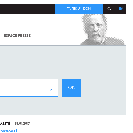
EN
FAITES UN DON
ESPACE PRESSE
TOUT SUR
SARS-
COV-2 /
COVID-19
À
L'INSTITUT
PASTEUR
ALITÉ
25.01.2017
rnational