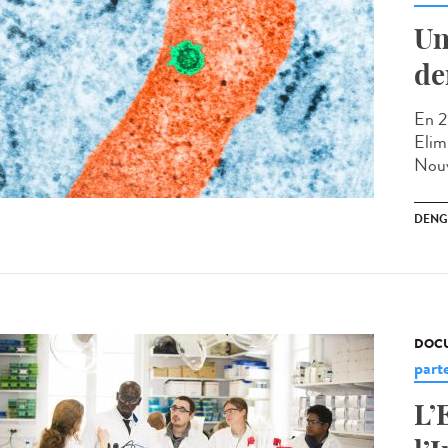
Un
de
En 2
Elimi
Nouv
DENG
DOCU
part
L’