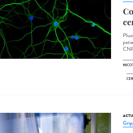
Co
ce
Plus
pati
CNRS,
NICO
CE
ACTU
Grip