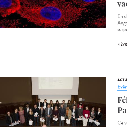
va
En d
Ango
susp
FIÈV
ACTU
Evé
Fé
Pa
Ce v