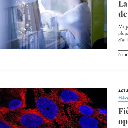
La
de
Mi-ja
plupa
d’ail
ÉPID
ACTU
Fièv
Fi
op