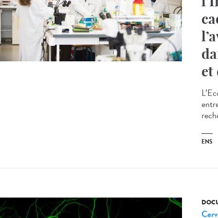
l’
ca
l’
da
et
L’Ec
entr
rech
ENS
DOCU
Cerv