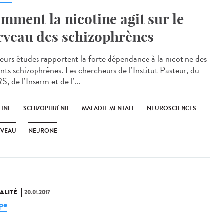
mment la nicotine agit sur le
rveau des schizophrènes
ieurs études rapportent la forte dépendance à la nicotine des
ents schizophrènes. Les chercheurs de l’Institut Pasteur, du
 de l’Inserm et de l’...
TINE
SCHIZOPHRÉNIE
MALADIE MENTALE
NEUROSCIENCES
RVEAU
NEURONE
ALITÉ
20.01.2017
pe