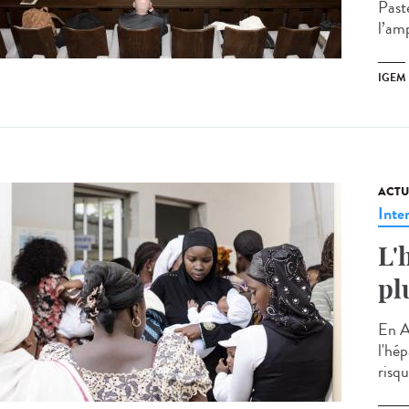
Past
l’am
IGEM
ACTU
Inte
L'
pl
En A
l'hép
risqu