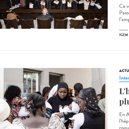
Ce v
Past
l’am
IGEM
ACTU
Inte
L'
pl
En A
l'hép
risqu