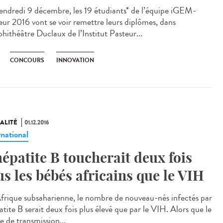
endredi 9 décembre, les 19 étudiants* de l’équipe iGEM-
eur 2016 vont se voir remettre leurs diplômes, dans
phithéâtre Duclaux de l’Institut Pasteur...
CONCOURS
INNOVATION
ALITÉ
01.12.2016
rnational
hépatite B toucherait deux fois
us les bébés africains que le VIH
frique subsaharienne, le nombre de nouveau-nés infectés par
atite B serait deux fois plus élevé que par le VIH. Alors que le
e de transmission...