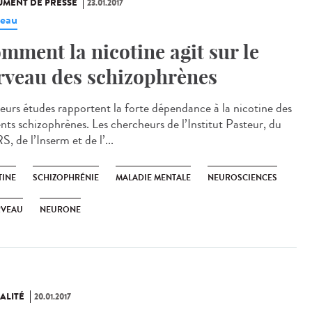
MENT DE PRESSE
23.01.2017
eau
mment la nicotine agit sur le
rveau des schizophrènes
ieurs études rapportent la forte dépendance à la nicotine des
ents schizophrènes. Les chercheurs de l’Institut Pasteur, du
 de l’Inserm et de l’...
TINE
SCHIZOPHRÉNIE
MALADIE MENTALE
NEUROSCIENCES
RVEAU
NEURONE
ALITÉ
20.01.2017