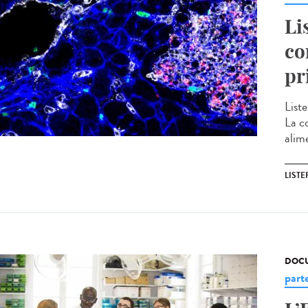
Li
co
pr
Liste
La c
alime
LISTE
DOCU
part