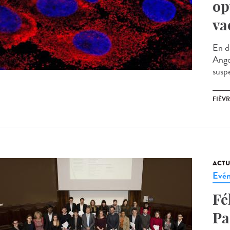
op
va
En d
Ango
susp
FIÈV
ACTU
Evé
Fé
Pa