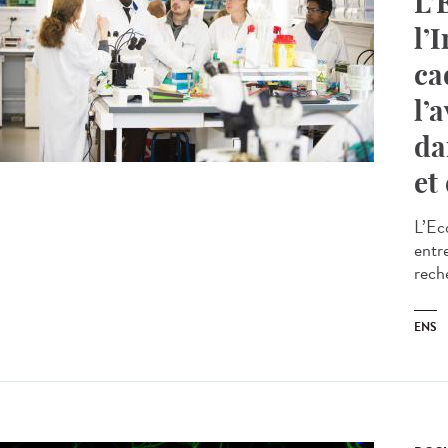
L’
l’
ca
l’
da
et
L’Ec
entr
rech
ENS