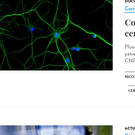
DOCU
Cerv
Co
ce
Plus
pati
CNRS,
NICO
CE
ACTU