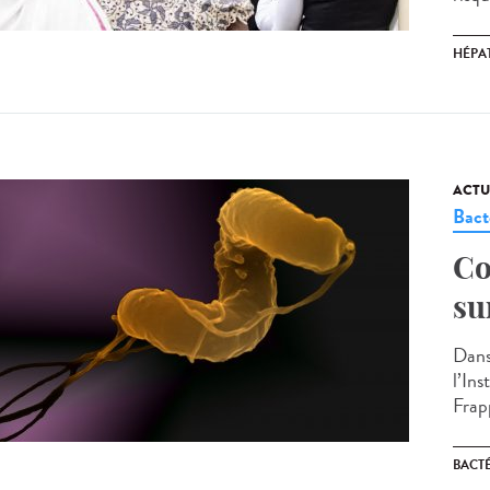
HÉPAT
ACTU
Bact
Co
su
Dans
l’In
Frap
BACT