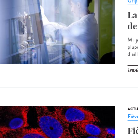
Grip
La
de
Mi-ja
plupa
d’ail
ÉPID
ACTU
Fièv
Fi