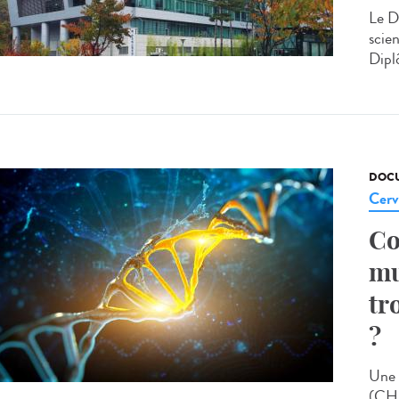
Le D
scien
Dipl
DOCU
Cerv
Co
mu
tr
?
Une 
(CHU