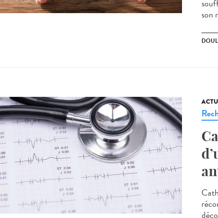
souf
son 
DOUL
ACTU
Rech
Ca
d’
an
Cath
réco
déco