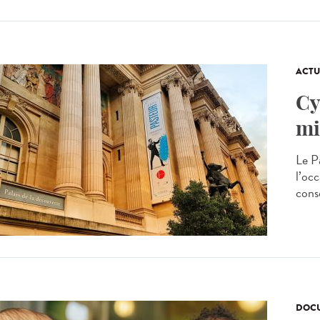
ACTU
Cy
mi
Le P
l’occ
cons
DOCU