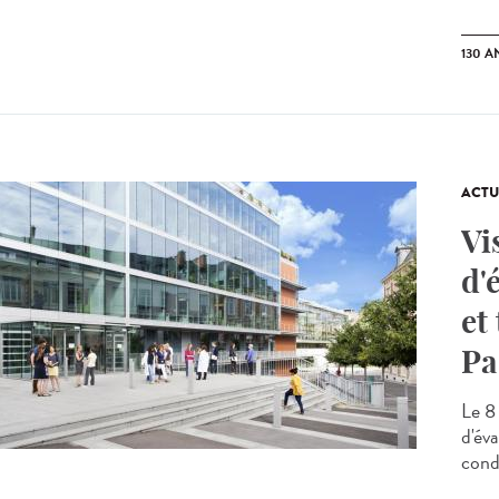
130 A
ACTU
Vi
d'
et
Pa
Le 8
d'év
cond