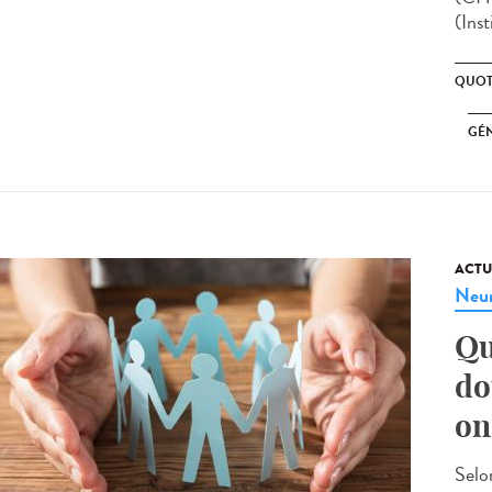
(Inst
QUOT
GÉ
ACTU
Neur
Qu
do
on
Selo