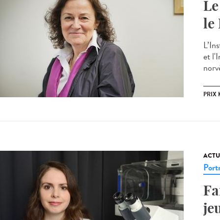
Le
le
L’In
et l
norvé
PRIX 
ACTU
Portr
Fa
je