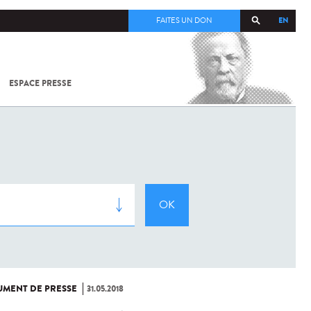
EN
FAITES UN DON
ESPACE PRESSE
TOUT SUR
SARS-
COV-2 /
COVID-19
À
L'INSTITUT
PASTEUR
MENT DE PRESSE
31.05.2018