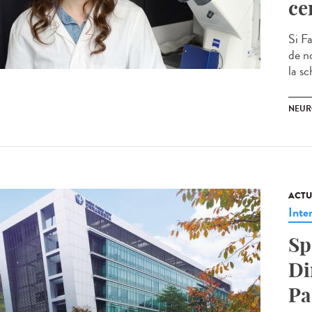
ce
Si F
de n
la sc
NEUR
ACTU
Inte
Sp
Di
Pa