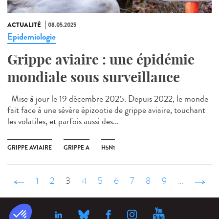
ACTUALITÉ
08.05.2025
Epidemiologie
Grippe aviaire : une épidémie
mondiale sous surveillance
Mise à jour le 19 décembre 2025. Depuis 2022, le monde
fait face à une sévère épizootie de grippe aviaire, touchant
les volatiles, et parfois aussi des...
GRIPPE AVIAIRE
GRIPPE A
H5N1
‹ précédent
1
2
3
4
5
6
7
8
9
…
suivant