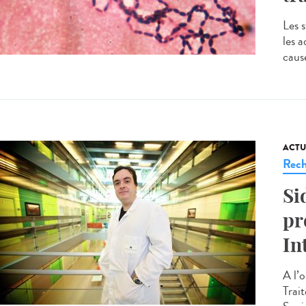
Les 
les a
cause
ACTU
Rech
Si
pr
In
A l’
Trai