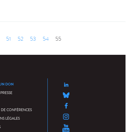
51
52
53
54
55
 UN DON
 PRESSE
 DE CONFÉRENCES
NS LÉGALES
S