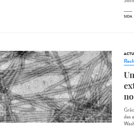
Socie
SIDA
ACTU
Rech
Un
ex
no
Grâc
des 
Washi