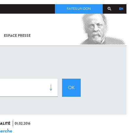
EN
FAITES UN DON
ESPACE PRESSE
TOUT SUR
SARS-
COV-2 /
COVID-19
À
L'INSTITUT
PASTEUR
ALITÉ
01.02.2016
erche