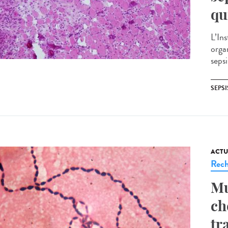
qu
L’In
orga
seps
SEPSI
ACTU
Rech
Mu
ch
tr