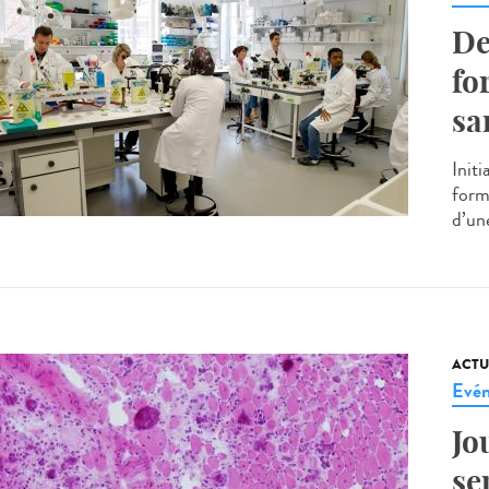
De
fo
sa
Initi
form
d’une
ACTU
Evé
Jo
se