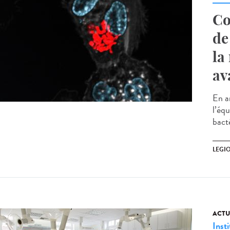
Co
de
la
av
En a
l’éq
bacté
LEGI
ACTU
Insti