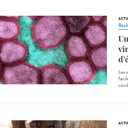
ACTU
Rech
Un
vi
d’
Les 
facil
comba
ACTU