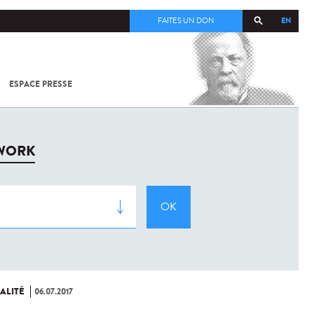
EN
FAITES UN DON
ESPACE PRESSE
TOUT SUR
SARS-
COV-2 /
COVID-19
À
TWORK
L'INSTITUT
PASTEUR
ALITÉ
06.07.2017