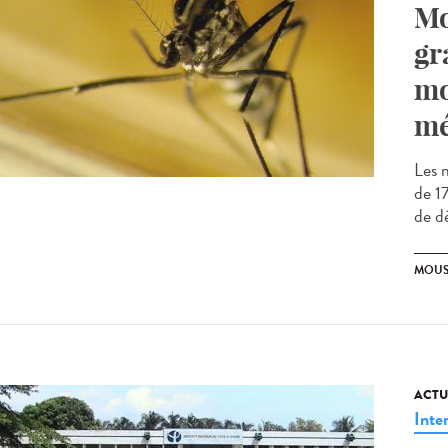
Mo
gr
mo
mé
Les 
de 1
de d
MOUS
ACTU
Inte