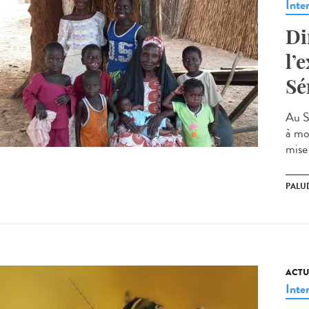
Inte
Di
l’
Sé
Au S
à mo
mise
PALU
ACTU
Inte