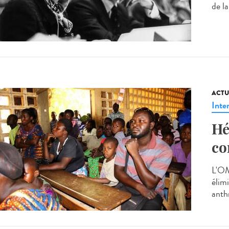
de la
ACTU
Inte
Hé
co
L'OM
élimi
anth