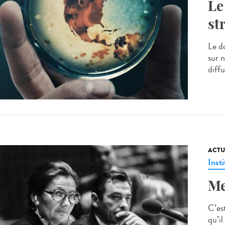
Le
st
Le d
sur 
diff
ACTU
Insti
Me
C’est
qu’il