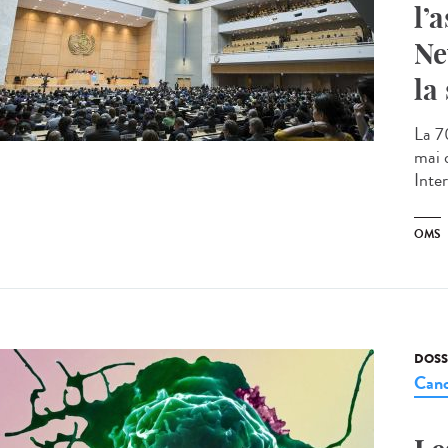
l’
Ne
la
La 7
mai 
Inte
OMS
DOSS
Canc