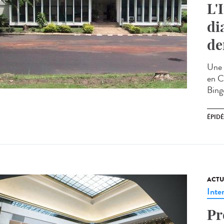
L'
di
de
Une 
en Co
Binge
ÉPID
ACTU
Inte
Pr