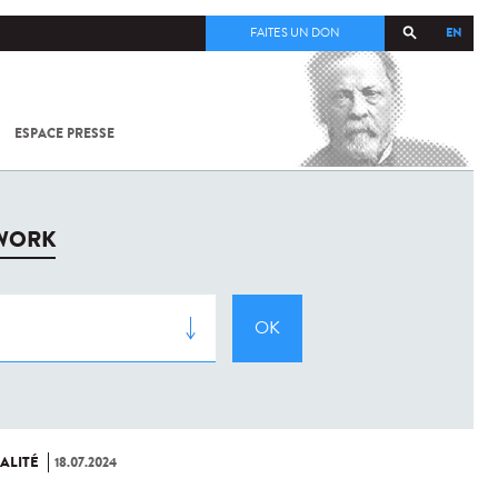
EN
FAITES UN DON
ESPACE PRESSE
TOUT SUR
SARS-
COV-2 /
COVID-19
À
TWORK
L'INSTITUT
PASTEUR
ALITÉ
18.07.2024