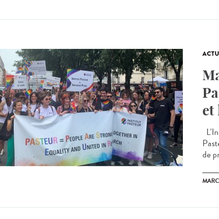
ACTU
Ma
Pa
et
L'Ins
Past
de pr
MARC