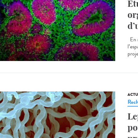
Et
or
d’
En n
l’esp
proj
ACTU
Rech
Le
po