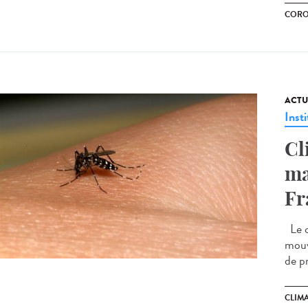
CORO
ACTU
Insti
Cl
ma
Fr
Le c
mouv
de p
CLIM