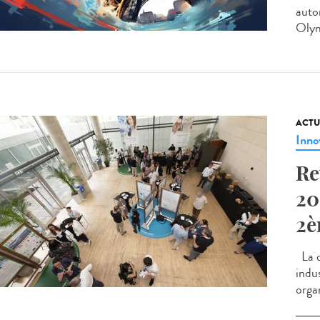
autor
Olym
ACTU
Inno
Re
20
2è
La d
indus
organ