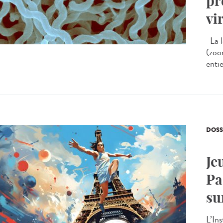
pr
vi
La l
(zoo
enti
DOSS
Je
Pa
su
L’In