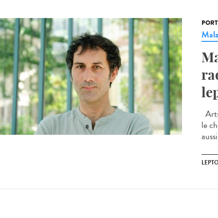
PORT
Mala
Ma
rad
le
Arts
le ch
aussi
LEPT