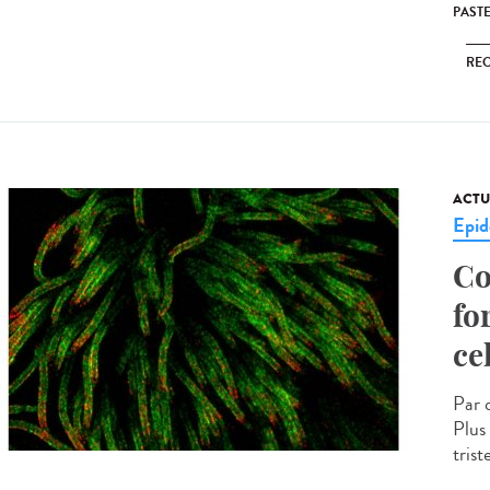
PAST
RE
ACTU
Epid
Co
fo
ce
Par 
Plus
tris