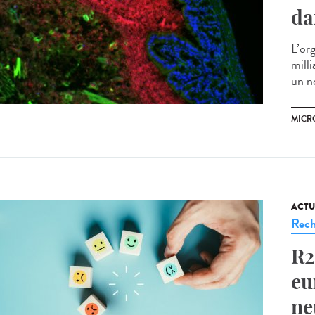
da
L’or
milli
un n
MICR
ACTU
Rech
R2
eu
ne