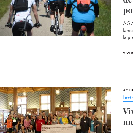
po
AG2R
lanc
la pr
VIVO
ACTU
Insti
Vi
me