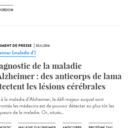
EURDON
MENT DE PRESSE
03.11.2016
eimer (maladie d')
agnostic de la maladie
Alzheimer : des anticorps de lama
tectent les lésions cérébrales
 à la maladie d’Alzheimer, le défi majeur auquel sont
rontés les médecins est de pouvoir détecter au plus tôt les
ueurs de la maladie. Or, situés...
NOSTIC
MALADIE D'ALZHEIMER
ANTICORPS
PROTÉINE TAU