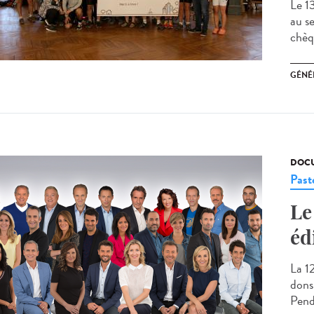
Le 13
au s
chèq
GÉNÉ
DOCU
Past
Le
é
La 1
dons
Pend