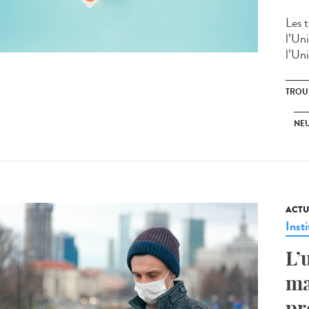
Les 
l’Un
l’Un
TROU
NE
ACTU
Insti
L’
ma
pr