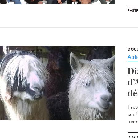
PAST
DOCU
Alzh
Di
d’
dé
Face
conf
marq
DIAG