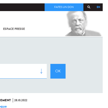
EN
FAITES UN DON
ESPACE PRESSE
TOUT SUR
SARS-
COV-2 /
COVID-19
À
L'INSTITUT
PASTEUR
NEMENT
28.10.2022
oque