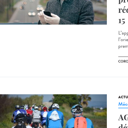
ré
15
L’ap
l’ori
prem
CORO
ACTU
Méc
AG
dé