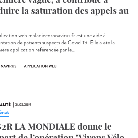
duire la saturation des appels au
plication web maladiecoronavirus.fr est une aide à
entation de patients suspects de Covid-19. Elle a été la
ière application référencée par le...
NAVIRUS
APPLICATION WEB
ALITÉ
21.03.2019
énat
2R LA MONDIALE donne le
part de l’opération "Vivons Vélo