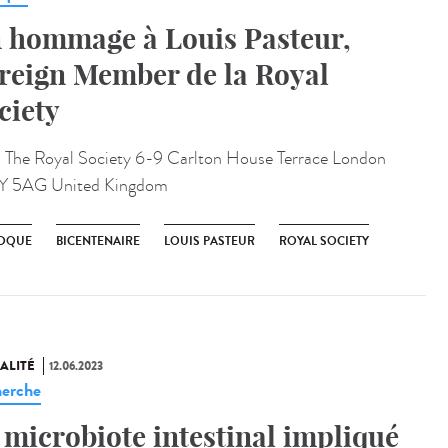
 hommage à Louis Pasteur,
reign Member de la Royal
ciety
:
The Royal Society 6-9 Carlton House Terrace London
Y 5AG United Kingdom
OQUE
BICENTENAIRE
LOUIS PASTEUR
ROYAL SOCIETY
ALITÉ
12.06.2023
erche
 microbiote intestinal impliqué