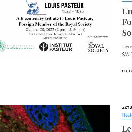
Un
Fo
So
Lieu
SW1
COLL
ACTU
Rech
Le